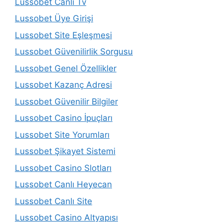
Lussobet Canlı Tv
Lussobet Üye Girişi
Lussobet Site Eşleşmesi
Lussobet Güvenilirlik Sorgusu
Lussobet Genel Özellikler
Lussobet Kazanç Adresi
Lussobet Güvenilir Bilgiler
Lussobet Casino İpuçları
Lussobet Site Yorumları
Lussobet Şikayet Sistemi
Lussobet Casino Slotları
Lussobet Canlı Heyecan
Lussobet Canlı Site
Lussobet Casino Altyapısı