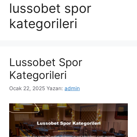
lussobet spor
kategorileri
Lussobet Spor
Kategorileri
Ocak 22, 2025
Yazarı:
admin