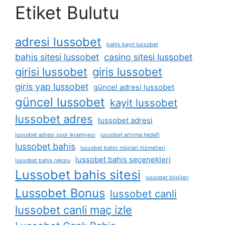
Etiket Bulutu
adresi lussobet
bahis kayıt lussobet
bahis sitesi lussobet
casino sitesi lussobet
girisi lussobet
giris lussobet
giris yap lussobet
güncel adresi lussobet
güncel lussobet
kayit lussobet
lussobet adres
lussobet adresi
lussobet adresi spor ikramiyesi
lussobet artırma hedefi
lussobet bahis
lussobet bahis müşteri hizmetleri
lussobet bahis seçenekleri
lussobet bahis rekoru
Lussobet bahis sitesi
lussobet bilgileri
Lussobet Bonus
lussobet canli
lussobet canli maç izle