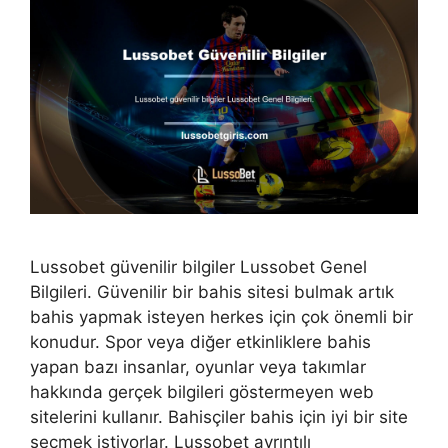
Lussobet güvenilir bilgiler Lussobet Genel
Bilgileri. Güvenilir bir bahis sitesi bulmak artık
bahis yapmak isteyen herkes için çok önemli bir
konudur. Spor veya diğer etkinliklere bahis
yapan bazı insanlar, oyunlar veya takımlar
hakkında gerçek bilgileri göstermeyen web
sitelerini kullanır. Bahisçiler bahis için iyi bir site
seçmek istiyorlar. Lussobet ayrıntılı