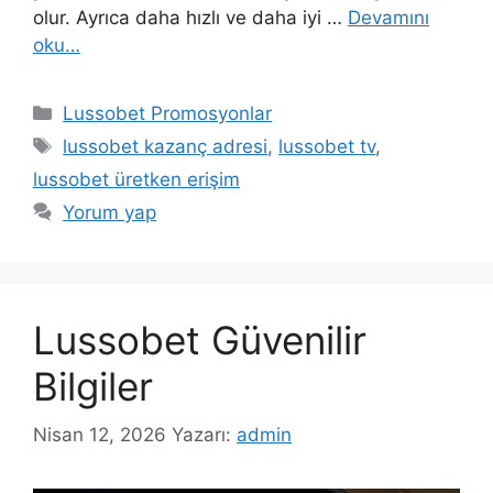
olur. Ayrıca daha hızlı ve daha iyi …
Devamını
oku…
Kategoriler
Lussobet Promosyonlar
Etiketler
lussobet kazanç adresi
,
lussobet tv
,
lussobet üretken erişim
Yorum yap
Lussobet Güvenilir
Bilgiler
Nisan 12, 2026
Yazarı:
admin