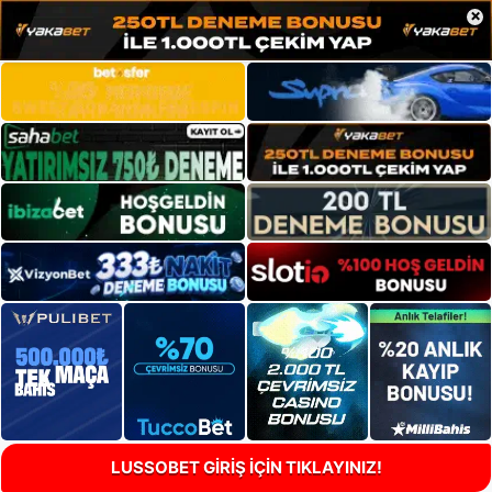
×
LUSSOBET GİRİŞ İÇİN TIKLAYINIZ!