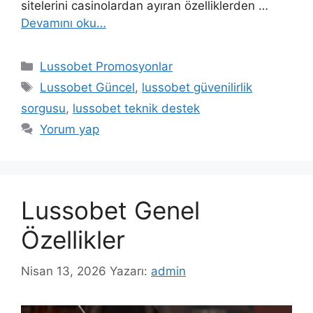
sitelerini casinolardan ayıran özelliklerden …
Devamını oku…
Kategoriler
Lussobet Promosyonlar
Etiketler
Lussobet Güncel
,
lussobet güvenilirlik
sorgusu
,
lussobet teknik destek
Yorum yap
Lussobet Genel
Özellikler
Nisan 13, 2026
Yazarı:
admin