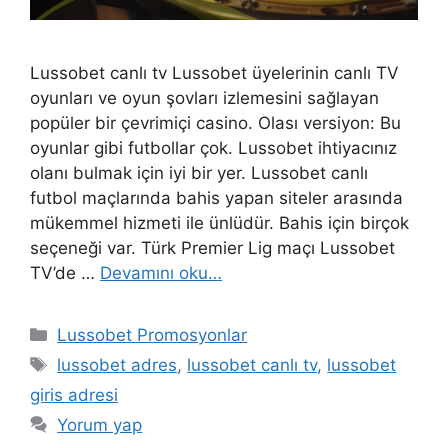
Lussobet canlı tv Lussobet üyelerinin canlı TV
oyunları ve oyun şovları izlemesini sağlayan
popüler bir çevrimiçi casino. Olası versiyon: Bu
oyunlar gibi futbollar çok. Lussobet ihtiyacınız
olanı bulmak için iyi bir yer. Lussobet canlı
futbol maçlarında bahis yapan siteler arasında
mükemmel hizmeti ile ünlüdür. Bahis için birçok
seçeneği var. Türk Premier Lig maçı Lussobet
TV’de …
Devamını oku…
Kategoriler
Lussobet Promosyonlar
Etiketler
lussobet adres
,
lussobet canlı tv
,
lussobet
giris adresi
Yorum yap