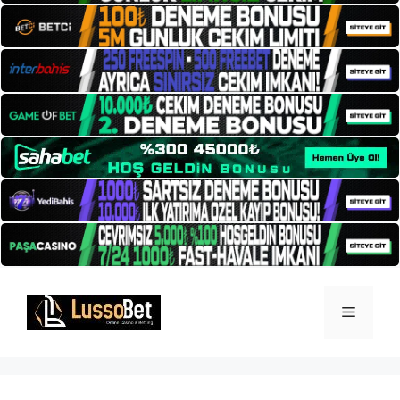
İçeriğe
atla
Menü