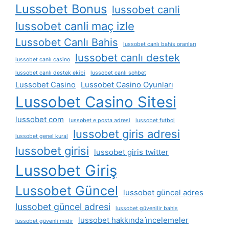
Lussobet Bonus
lussobet canli
lussobet canli maç izle
Lussobet Canlı Bahis
lussobet canlı bahis oranları
lussobet canlı destek
lussobet canlı casino
lussobet canlı destek ekibi
lussobet canlı sohbet
Lussobet Casino
Lussobet Casino Oyunları
Lussobet Casino Sitesi
lussobet com
lussobet e posta adresi
lussobet futbol
lussobet giris adresi
lussobet genel kural
lussobet girisi
lussobet giris twitter
Lussobet Giriş
Lussobet Güncel
lussobet güncel adres
lussobet güncel adresi
lussobet güvenilir bahis
lussobet hakkında i̇ncelemeler
lussobet güvenli midir