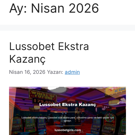
Ay:
Nisan 2026
Lussobet Ekstra
Kazanç
Nisan 16, 2026
Yazarı:
admin