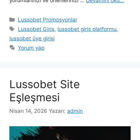
yorumlarınızı ve önerilerinizi …
Devamını oku…
Kategoriler
Lussobet Promosyonlar
Etiketler
Lussobet Giriş
,
lussobet giriş platformu
,
lussobet üye girişi
Yorum yap
Lussobet Site
Eşleşmesi
Nisan 14, 2026
Yazarı:
admin