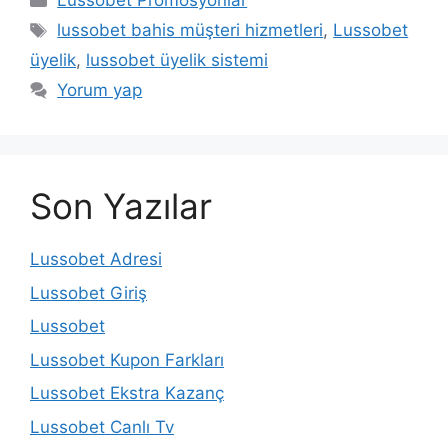
Lussobet Promosyonlar
Etiketler
lussobet bahis müşteri hizmetleri
,
Lussobet
üyelik
,
lussobet üyelik sistemi
Yorum yap
Son Yazılar
Lussobet Adresi
Lussobet Giriş
Lussobet
Lussobet Kupon Farkları
Lussobet Ekstra Kazanç
Lussobet Canlı Tv