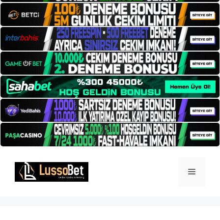
İçeriğe
atla
Menü