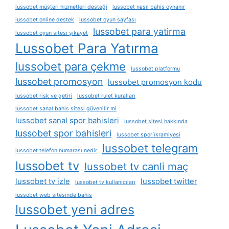
lussobet müşteri hizmetleri desteği
lussobet nasıl bahis oynanır
lussobet online destek
lussobet oyun sayfası
lussobet para yatirma
lussobet oyun sitesi şikayet
Lussobet Para Yatırma
lussobet para çekme
lussobet platformu
lussobet promosyon
lussobet promosyon kodu
lussobet risk ve getiri
lussobet rulet kuralları
lussobet sanal bahis sitesi güvenilir mi
lussobet sanal spor bahisleri
lussobet sitesi hakkında
lussobet spor bahisleri
lussobet spor i̇kramiyesi
lussobet telegram
lussobet telefon numarası nedir
lussobet tv
lussobet tv canli maç
lussobet tv izle
lussobet twitter
lussobet tv kullanıcıları
lussobet web sitesinde bahis
lussobet yeni adres