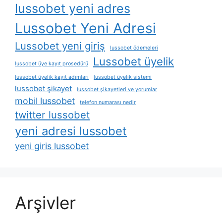
lussobet yeni adres
Lussobet Yeni Adresi
Lussobet yeni giriş
lussobet ödemeleri
Lussobet üyelik
lussobet üye kayıt prosedürü
lussobet üyelik kayıt adımları
lussobet üyelik sistemi
lussobet şikayet
lussobet şikayetleri ve yorumlar
mobil lussobet
telefon numarası nedir
twitter lussobet
yeni adresi lussobet
yeni giris lussobet
Arşivler