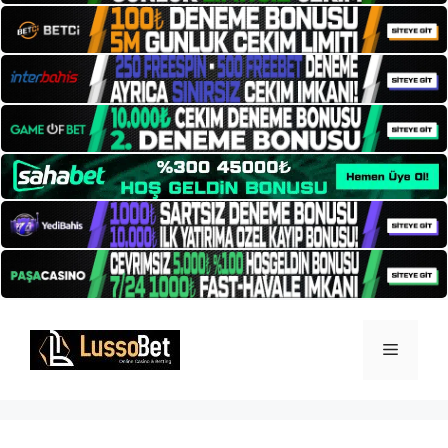
İçeriğe
atla
Menü