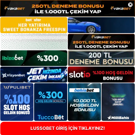
×
LUSSOBET GİRİŞ İÇİN TIKLAYINIZ!