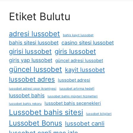
Etiket Bulutu
adresi lussobet
bahis kayıt lussobet
bahis sitesi lussobet
casino sitesi lussobet
girisi lussobet
giris lussobet
giris yap lussobet
güncel adresi lussobet
güncel lussobet
kayit lussobet
lussobet adres
lussobet adresi
lussobet adresi spor ikramiyesi
lussobet artırma hedefi
lussobet bahis
lussobet bahis müşteri hizmetleri
lussobet bahis seçenekleri
lussobet bahis rekoru
Lussobet bahis sitesi
lussobet bilgileri
Lussobet Bonus
lussobet canli