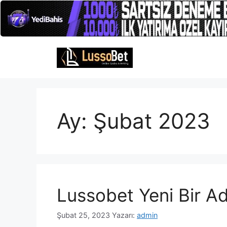
İçeriğe
atla
Ay:
Şubat 2023
Lussobet Yeni Bir A
Şubat 25, 2023
Yazarı:
admin