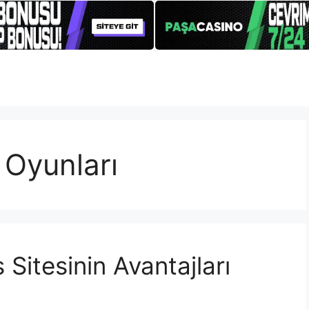
 Oyunları
Sitesinin Avantajları