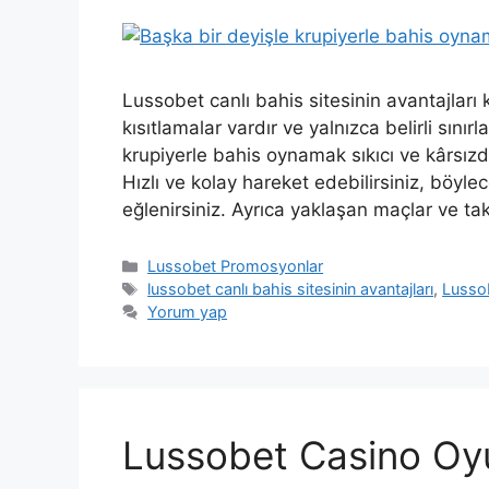
Lussobet canlı bahis sitesinin avantajları k
kısıtlamalar vardır ve yalnızca belirli sınır
krupiyerle bahis oynamak sıkıcı ve kârsızdı
Hızlı ve kolay hareket edebilirsiniz, böy
eğlenirsiniz. Ayrıca yaklaşan maçlar ve ta
Kategoriler
Lussobet Promosyonlar
Etiketler
lussobet canlı bahis sitesinin avantajları
,
Lusso
Yorum yap
Lussobet Casino Oyu