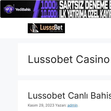
İçeriğe
atla
Lussobet Casino
Lussobet Canlı Bahis 
Kasım 29, 2023
Yazarı:
admin