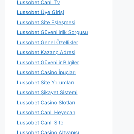
Lussobet Canlı Tv
Lussobet Üye Girişi
Lussobet Site Eşleşmesi
Lussobet Güvenilirlik Sorgusu
Lussobet Genel Özellikler
Lussobet Kazanç Adresi
Lussobet Güvenilir Bilgiler
Lussobet Casino İpuçları
Lussobet Site Yorumları
Lussobet Şikayet Sistemi
Lussobet Casino Slotları
Lussobet Canlı Heyecan
Lussobet Canlı Site
Lussobet Casino Altyapısı