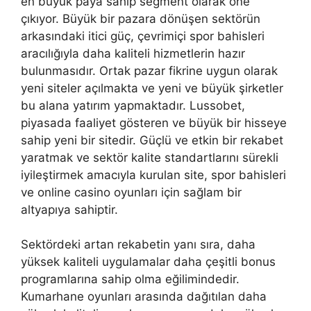
en büyük paya sahip segment olarak öne
çıkıyor. Büyük bir pazara dönüşen sektörün
arkasındaki itici güç, çevrimiçi spor bahisleri
aracılığıyla daha kaliteli hizmetlerin hazır
bulunmasıdır. Ortak pazar fikrine uygun olarak
yeni siteler açılmakta ve yeni ve büyük şirketler
bu alana yatırım yapmaktadır. Lussobet,
piyasada faaliyet gösteren ve büyük bir hisseye
sahip yeni bir sitedir. Güçlü ve etkin bir rekabet
yaratmak ve sektör kalite standartlarını sürekli
iyileştirmek amacıyla kurulan site, spor bahisleri
ve online casino oyunları için sağlam bir
altyapıya sahiptir.
Sektördeki artan rekabetin yanı sıra, daha
yüksek kaliteli uygulamalar daha çeşitli bonus
programlarına sahip olma eğilimindedir.
Kumarhane oyunları arasında dağıtılan daha