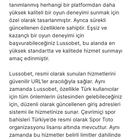
tanımlanmış herhangi bir platformdan daha
yüksek kaliteli bir oyun deneyimi sunmak için
özel olarak tasarlanmıştır. Ayrıca sürekli
güncellenen özelliklere sahiptir. Eşsiz ve
kazançlı bir oyun deneyimi için
başvurabileceğiniz Lussobet, bu alanda en
yüksek standartta ve kalitede hizmet sunmayı
amaç edinmiştir.
Lussobet, resmi olarak sunulan hizmetlerini
güvenilir URL’ler aracılığıyla sağlar. Aynı
zamanda Lussobet, özellikle Türk kullanıcılar
için tüm önlemlerin üstesinden gelebileceğiniz
için, düzenli olarak güncellenen giriş adresleri
sistemi ile hizmetinize sunar. Çevrimiçi spor
bahisleri Türkiye’de resmi olarak Spor Toto
organizasyonu lisansı altında mevcuttur. Aynı
zamanda bu hizmetler belirli limitler dahilinde