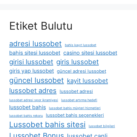
Etiket Bulutu
adresi lussobet
bahis kayıt lussobet
bahis sitesi lussobet
casino sitesi lussobet
girisi lussobet
giris lussobet
giris yap lussobet
güncel adresi lussobet
güncel lussobet
kayit lussobet
lussobet adres
lussobet adresi
lussobet adresi spor ikramiyesi
lussobet artırma hedefi
lussobet bahis
lussobet bahis müşteri hizmetleri
lussobet bahis seçenekleri
lussobet bahis rekoru
Lussobet bahis sitesi
lussobet bilgileri
Lussobet Bonus
lussobet canli