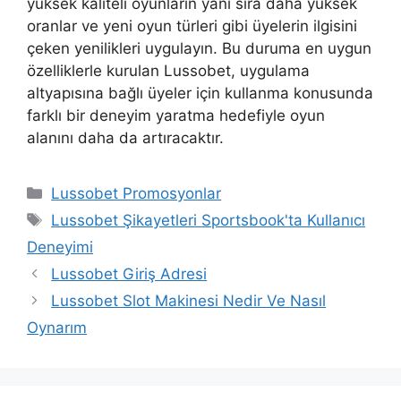
yüksek kaliteli oyunların yanı sıra daha yüksek
oranlar ve yeni oyun türleri gibi üyelerin ilgisini
çeken yenilikleri uygulayın. Bu duruma en uygun
özelliklerle kurulan Lussobet, uygulama
altyapısına bağlı üyeler için kullanma konusunda
farklı bir deneyim yaratma hedefiyle oyun
alanını daha da artıracaktır.
Kategoriler
Lussobet Promosyonlar
Etiketler
Lussobet Şikayetleri Sportsbook'ta Kullanıcı
Deneyimi
Lussobet Giriş Adresi
Lussobet Slot Makinesi Nedir Ve Nasıl
Oynarım