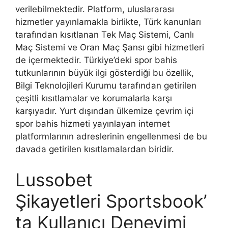
verilebilmektedir. Platform, uluslararası
hizmetler yayınlamakla birlikte, Türk kanunları
tarafından kısıtlanan Tek Maç Sistemi, Canlı
Maç Sistemi ve Oran Maç Şansı gibi hizmetleri
de içermektedir. Türkiye’deki spor bahis
tutkunlarının büyük ilgi gösterdiği bu özellik,
Bilgi Teknolojileri Kurumu tarafından getirilen
çeşitli kısıtlamalar ve korumalarla karşı
karşıyadır. Yurt dışından ülkemize çevrim içi
spor bahis hizmeti yayınlayan internet
platformlarının adreslerinin engellenmesi de bu
davada getirilen kısıtlamalardan biridir.
Lussobet
Şikayetleri Sportsbook’
ta Kullanıcı Deneyimi