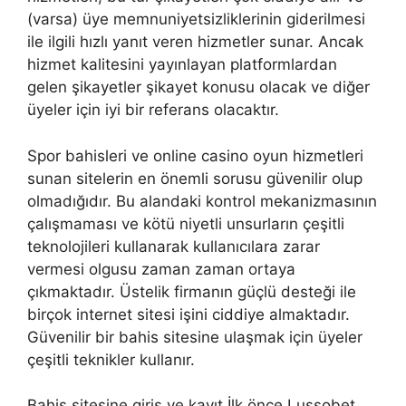
(varsa) üye memnuniyetsizliklerinin giderilmesi
ile ilgili hızlı yanıt veren hizmetler sunar. Ancak
hizmet kalitesini yayınlayan platformlardan
gelen şikayetler şikayet konusu olacak ve diğer
üyeler için iyi bir referans olacaktır.
Spor bahisleri ve online casino oyun hizmetleri
sunan sitelerin en önemli sorusu güvenilir olup
olmadığıdır. Bu alandaki kontrol mekanizmasının
çalışmaması ve kötü niyetli unsurların çeşitli
teknolojileri kullanarak kullanıcılara zarar
vermesi olgusu zaman zaman ortaya
çıkmaktadır. Üstelik firmanın güçlü desteği ile
birçok internet sitesi işini ciddiye almaktadır.
Güvenilir bir bahis sitesine ulaşmak için üyeler
çeşitli teknikler kullanır.
Bahis sitesine giriş ve kayıt İlk önce Lussobet