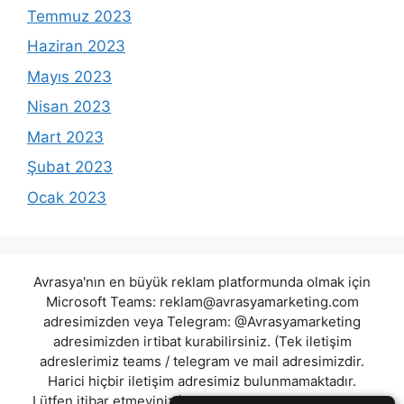
Temmuz 2023
Haziran 2023
Mayıs 2023
Nisan 2023
Mart 2023
Şubat 2023
Ocak 2023
Avrasya'nın en büyük reklam platformunda olmak için
Microsoft Teams:
reklam@avrasyamarketing.com
adresimizden veya Telegram: @Avrasyamarketing
adresimizden irtibat kurabilirsiniz. (Tek iletişim
adreslerimiz teams / telegram ve mail adresimizdir.
Harici hiçbir iletişim adresimiz bulunmamaktadır.
Lütfen itibar etmeyiniz.) Türkiye yasalarına göre 7258