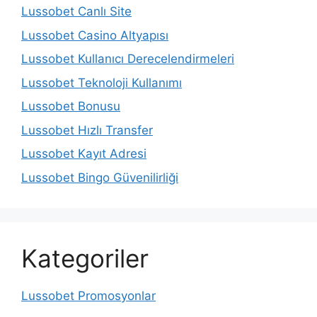
Lussobet Canlı Site
Lussobet Casino Altyapısı
Lussobet Kullanıcı Derecelendirmeleri
Lussobet Teknoloji Kullanımı
Lussobet Bonusu
Lussobet Hızlı Transfer
Lussobet Kayıt Adresi
Lussobet Bingo Güvenilirliği
Kategoriler
Lussobet Promosyonlar