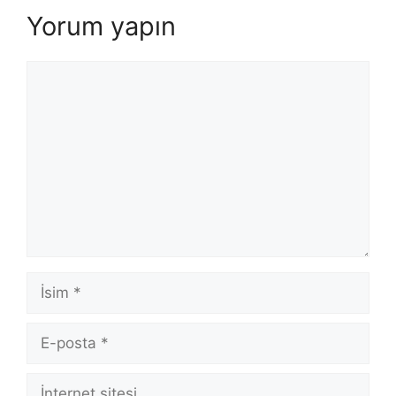
Yorum yapın
Yorum
İsim
E-
posta
İnternet