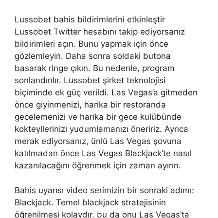
Lussobet bahis bildirimlerini etkinleştir
Lussobet Twitter hesabını takip ediyorsanız
bildirimleri açın. Bunu yapmak için önce
gözlemleyin. Daha sonra soldaki butona
basarak ringe çıkın. Bu nedenle, program
sonlandırılır. Lussobet şirket teknolojisi
biçiminde ek güç verildi. Las Vegas’a gitmeden
önce giyinmenizi, harika bir restoranda
gecelemenizi ve harika bir gece kulübünde
kokteyllerinizi yudumlamanızı öneririz. Ayrıca
merak ediyorsanız, ünlü Las Vegas şovuna
katılmadan önce Las Vegas Blackjack’te nasıl
kazanılacağını öğrenmek için zaman ayırın.
Bahis uyarısı video serimizin bir sonraki adımı:
Blackjack. Temel blackjack stratejisinin
öğrenilmesi kolaydır, bu da onu Las Vegas’ta