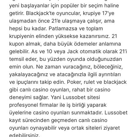
yeni başlayanlar için popüler bir seçim haline
getirir. Blackjack’te oyuncular, krupiye 17’ye
ulaşmadan önce 21’e ulaşmaya çalışır, ama
hepsi bu kadar. Patlamazsa ve toplam
krupiyenin elinden yüksekse kazanırsınız. 21
kupon almak, daha büyük ödemeler anlamına
gelebilir. As ve 10 veya Jack otomatik olarak 21’i
temsil eder, bu yüzden oyunda olduğunuzdan
emin olun. Ne zaman vuracağınız, böleceğiniz,
yakalayacağınız ve atacağınızla ilgili ayrıntıları
ve ipuçlarını takip edin. Poker, rulet ve blackjack
gibi canlı casino oyunları, rahat bir casino
deneyimi sağlar. Yani Lussobet sitesi
profesyonel firmalar ile iş birliği yaparak
üyelerine casino oyunları sunmaktadır. Lussobet
kayıt sürecinden geçmeden canlı casino
oyunları oynayabilir veya ortak siteleri ziyaret
edebilirsiniz.