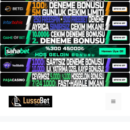
İçeriğe
atla
Menü