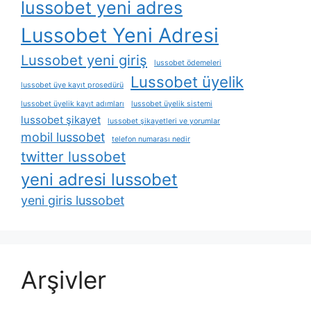
lussobet yeni adres
Lussobet Yeni Adresi
Lussobet yeni giriş
lussobet ödemeleri
Lussobet üyelik
lussobet üye kayıt prosedürü
lussobet üyelik kayıt adımları
lussobet üyelik sistemi
lussobet şikayet
lussobet şikayetleri ve yorumlar
mobil lussobet
telefon numarası nedir
twitter lussobet
yeni adresi lussobet
yeni giris lussobet
Arşivler