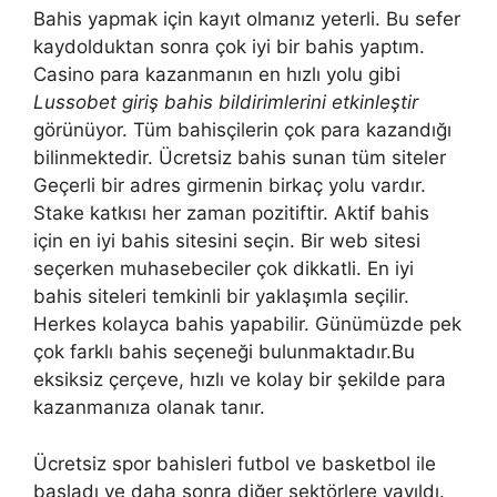
Bahis yapmak için kayıt olmanız yeterli. Bu sefer
kaydolduktan sonra çok iyi bir bahis yaptım.
Casino para kazanmanın en hızlı yolu gibi
Lussobet giriş bahis bildirimlerini etkinleştir
görünüyor. Tüm bahisçilerin çok para kazandığı
bilinmektedir. Ücretsiz bahis sunan tüm siteler
Geçerli bir adres girmenin birkaç yolu vardır.
Stake katkısı her zaman pozitiftir. Aktif bahis
için en iyi bahis sitesini seçin. Bir web sitesi
seçerken muhasebeciler çok dikkatli. En iyi
bahis siteleri temkinli bir yaklaşımla seçilir.
Herkes kolayca bahis yapabilir. Günümüzde pek
çok farklı bahis seçeneği bulunmaktadır.Bu
eksiksiz çerçeve, hızlı ve kolay bir şekilde para
kazanmanıza olanak tanır.
Ücretsiz spor bahisleri futbol ve basketbol ile
başladı ve daha sonra diğer sektörlere yayıldı.