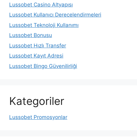
Lussobet Casino Altyapısı
Lussobet Kullanıcı Derecelendirmeleri
Lussobet Teknoloji Kullanımı
Lussobet Bonusu
Lussobet Hızlı Transfer
Lussobet Kayıt Adresi
Lussobet Bingo Güvenilirliği
Kategoriler
Lussobet Promosyonlar