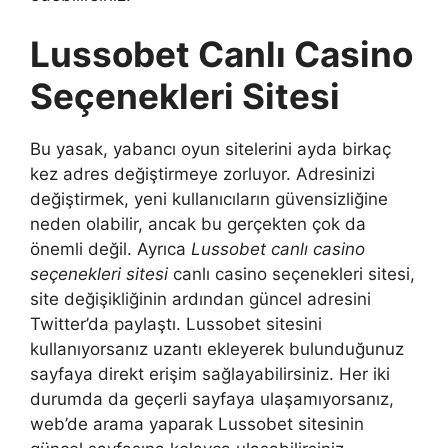
Lussobet Canlı Casino
Seçenekleri Sitesi
Bu yasak, yabancı oyun sitelerini ayda birkaç
kez adres değiştirmeye zorluyor. Adresinizi
değiştirmek, yeni kullanıcıların güvensizliğine
neden olabilir, ancak bu gerçekten çok da
önemli değil. Ayrıca
Lussobet canlı casino
seçenekleri sitesi
canlı casino seçenekleri sitesi,
site değişikliğinin ardından güncel adresini
Twitter’da paylaştı. Lussobet sitesini
kullanıyorsanız uzantı ekleyerek bulunduğunuz
sayfaya direkt erişim sağlayabilirsiniz. Her iki
durumda da geçerli sayfaya ulaşamıyorsanız,
web’de arama yaparak Lussobet sitesinin