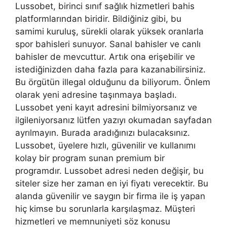
Lussobet, birinci sınıf sağlık hizmetleri bahis
platformlarından biridir. Bildiğiniz gibi, bu
samimi kuruluş, sürekli olarak yüksek oranlarla
spor bahisleri sunuyor. Sanal bahisler ve canlı
bahisler de mevcuttur. Artık ona erişebilir ve
istediğinizden daha fazla para kazanabilirsiniz.
Bu örgütün illegal olduğunu da biliyorum. Önlem
olarak yeni adresine taşınmaya başladı.
Lussobet yeni kayıt adresini bilmiyorsanız ve
ilgileniyorsanız lütfen yazıyı okumadan sayfadan
ayrılmayın. Burada aradığınızı bulacaksınız.
Lussobet, üyelere hızlı, güvenilir ve kullanımı
kolay bir program sunan premium bir
programdır. Lussobet adresi neden değişir, bu
siteler size her zaman en iyi fiyatı verecektir. Bu
alanda güvenilir ve saygın bir firma ile iş yapan
hiç kimse bu sorunlarla karşılaşmaz. Müşteri
hizmetleri ve memnuniyeti söz konusu