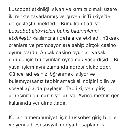
Lussobet etkinliği, siyah ve kırmızı olmak üzere
iki renkte tasarlanmış ve güvenilir Türkiye’de
gerçekleştirilmektedir. Bunu kanıtladı ve
Lussobet aktiviteleri bahis bildirimlerini
etkinleştir
katılımcıları defalarca etkiledi. Yüksek
oranlara ve promosyonlara sahip birçok casino
oyunu vardır. Ancak casino oyunları yasak
olduğu için bu oyunları oynamak yasa dışıdır. Bu
yasal işlem aynı zamanda adresi bloke eder.
Güncel adresinizi öğrenmek istiyor ve
bulamıyorsanız tedbir amaçlı silindiğini bilin ve
sosyal ağlarda paylaşın. Tabii ki, yeni giriş
adresinizi bulmanın yolları var.Ayrıca metnin geri
kalanında yer almaktadır.
Kullanıcı memnuniyeti için Lussobet giriş bilgileri
ve yeni adresi sosyal medya hesaplarında