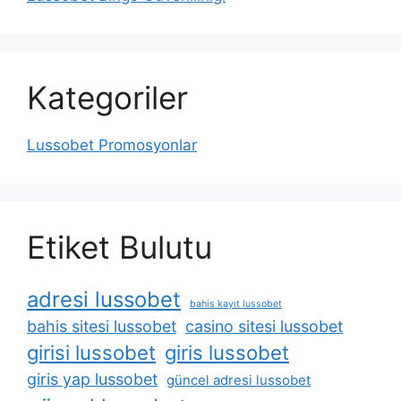
Kategoriler
Lussobet Promosyonlar
Etiket Bulutu
adresi lussobet
bahis kayıt lussobet
bahis sitesi lussobet
casino sitesi lussobet
girisi lussobet
giris lussobet
giris yap lussobet
güncel adresi lussobet