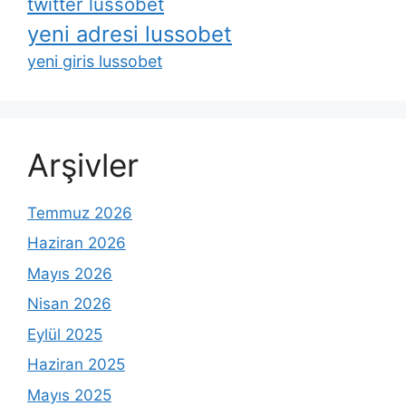
twitter lussobet
yeni adresi lussobet
yeni giris lussobet
Arşivler
Temmuz 2026
Haziran 2026
Mayıs 2026
Nisan 2026
Eylül 2025
Haziran 2025
Mayıs 2025