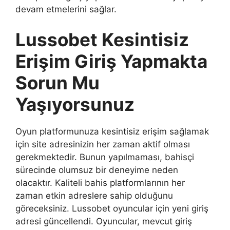
devam etmelerini sağlar.
Lussobet Kesintisiz
Erişim Giriş Yapmakta
Sorun Mu
Yaşıyorsunuz
Oyun platformunuza kesintisiz erişim sağlamak
için site adresinizin her zaman aktif olması
gerekmektedir. Bunun yapılmaması, bahisçi
sürecinde olumsuz bir deneyime neden
olacaktır. Kaliteli bahis platformlarının her
zaman etkin adreslere sahip olduğunu
göreceksiniz. Lussobet oyuncular için yeni giriş
adresi güncellendi. Oyuncular, mevcut giriş