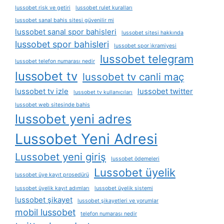
lussobet risk ve getiri
lussobet rulet kuralları
lussobet sanal bahis sitesi güvenilir mi
lussobet sanal spor bahisleri
lussobet sitesi hakkında
lussobet spor bahisleri
lussobet spor i̇kramiyesi
lussobet telegram
lussobet telefon numarası nedir
lussobet tv
lussobet tv canli maç
lussobet tv izle
lussobet twitter
lussobet tv kullanıcıları
lussobet web sitesinde bahis
lussobet yeni adres
Lussobet Yeni Adresi
Lussobet yeni giriş
lussobet ödemeleri
Lussobet üyelik
lussobet üye kayıt prosedürü
lussobet üyelik kayıt adımları
lussobet üyelik sistemi
lussobet şikayet
lussobet şikayetleri ve yorumlar
mobil lussobet
telefon numarası nedir