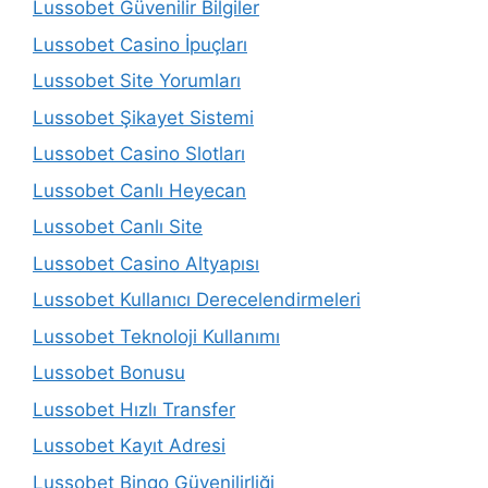
Lussobet Güvenilir Bilgiler
Lussobet Casino İpuçları
Lussobet Site Yorumları
Lussobet Şikayet Sistemi
Lussobet Casino Slotları
Lussobet Canlı Heyecan
Lussobet Canlı Site
Lussobet Casino Altyapısı
Lussobet Kullanıcı Derecelendirmeleri
Lussobet Teknoloji Kullanımı
Lussobet Bonusu
Lussobet Hızlı Transfer
Lussobet Kayıt Adresi
Lussobet Bingo Güvenilirliği