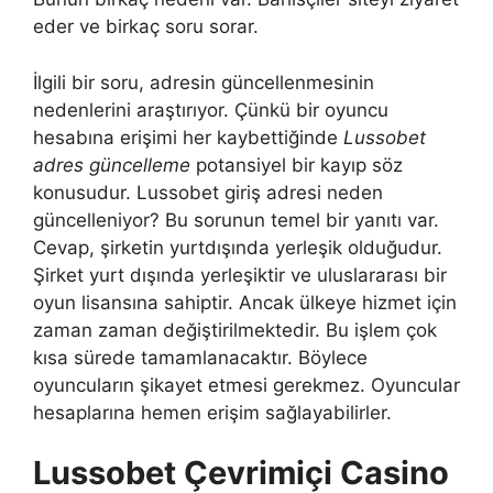
eder ve birkaç soru sorar.
İlgili bir soru, adresin güncellenmesinin
nedenlerini araştırıyor. Çünkü bir oyuncu
hesabına erişimi her kaybettiğinde
Lussobet
adres güncelleme
potansiyel bir kayıp söz
konusudur. Lussobet giriş adresi neden
güncelleniyor? Bu sorunun temel bir yanıtı var.
Cevap, şirketin yurtdışında yerleşik olduğudur.
Şirket yurt dışında yerleşiktir ve uluslararası bir
oyun lisansına sahiptir. Ancak ülkeye hizmet için
zaman zaman değiştirilmektedir. Bu işlem çok
kısa sürede tamamlanacaktır. Böylece
oyuncuların şikayet etmesi gerekmez. Oyuncular
hesaplarına hemen erişim sağlayabilirler.
Lussobet Çevrimiçi Casino