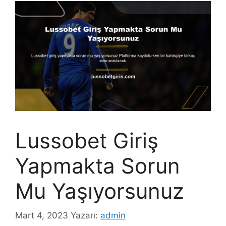
Lussobet Giriş
Yapmakta Sorun
Mu Yaşıyorsunuz
Mart 4, 2023
Yazarı:
admin