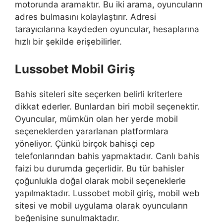
motorunda aramaktır. Bu iki arama, oyuncuların
adres bulmasını kolaylaştırır. Adresi
tarayıcılarına kaydeden oyuncular, hesaplarına
hızlı bir şekilde erişebilirler.
Lussobet Mobil Giriş
Bahis siteleri site seçerken belirli kriterlere
dikkat ederler. Bunlardan biri mobil seçenektir.
Oyuncular, mümkün olan her yerde mobil
seçeneklerden yararlanan platformlara
yöneliyor. Çünkü birçok bahisçi cep
telefonlarından bahis yapmaktadır. Canlı bahis
faizi bu durumda geçerlidir. Bu tür bahisler
çoğunlukla doğal olarak mobil seçeneklerle
yapılmaktadır. Lussobet mobil giriş, mobil web
sitesi ve mobil uygulama olarak oyuncuların
beğenisine sunulmaktadır.