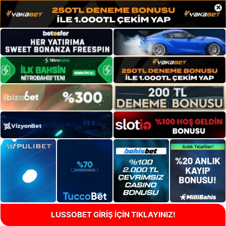
×
LUSSOBET GİRİŞ İÇİN TIKLAYINIZ!