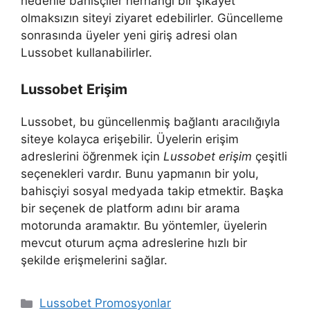
nedenle bahisçiler herhangi bir şikayet
olmaksızın siteyi ziyaret edebilirler. Güncelleme
sonrasında üyeler yeni giriş adresi olan
Lussobet kullanabilirler.
Lussobet Erişim
Lussobet, bu güncellenmiş bağlantı aracılığıyla
siteye kolayca erişebilir. Üyelerin erişim
adreslerini öğrenmek için
Lussobet erişim
çeşitli
seçenekleri vardır. Bunu yapmanın bir yolu,
bahisçiyi sosyal medyada takip etmektir. Başka
bir seçenek de platform adını bir arama
motorunda aramaktır. Bu yöntemler, üyelerin
mevcut oturum açma adreslerine hızlı bir
şekilde erişmelerini sağlar.
Kategoriler
Lussobet Promosyonlar