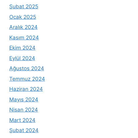
Şubat 2025
Ocak 2025
Aralık 2024
Kasım 2024
Ekim 2024
Eylül 2024
Ağustos 2024
Temmuz 2024
Haziran 2024
Mayıs 2024
Nisan 2024
Mart 2024
Şubat 2024