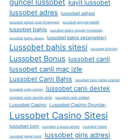
güncel lussobet
kayit lussobet
lussobet adres
lussobet adresi
lussobet adresi spor ikramiyesi
lussobet artırma hedefi
lussobet bahis
lussobet bahis müşteri hizmetleri
lussobet bahis seçenekleri
lussobet bahis rekoru
Lussobet bahis sitesi
lussobet bilgileri
Lussobet Bonus
lussobet canli
lussobet canli maç izle
Lussobet Canlı Bahis
lussobet canlı bahis oranları
lussobet canlı destek
lussobet canlı casino
lussobet canlı destek ekibi
lussobet canlı sohbet
Lussobet Casino
Lussobet Casino Oyunları
Lussobet Casino Sitesi
lussobet com
lussobet e posta adresi
lussobet futbol
lussobet giris adresi
lussobet genel kural