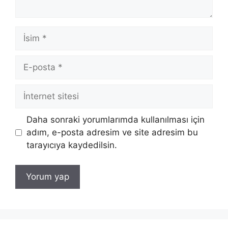
İsim
E-
posta
İnternet
sitesi
Daha sonraki yorumlarımda kullanılması için
adım, e-posta adresim ve site adresim bu
tarayıcıya kaydedilsin.