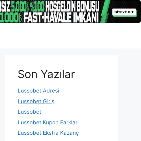
Son Yazılar
Lussobet Adresi
Lussobet Giriş
Lussobet
Lussobet Kupon Farkları
Lussobet Ekstra Kazanç