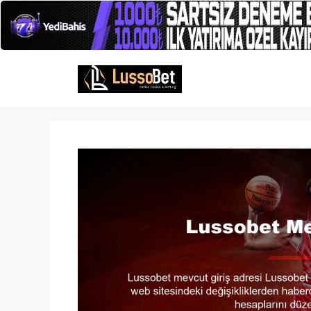
İçeriğe
atla