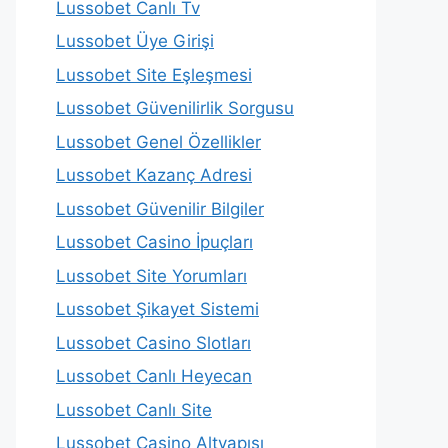
Lussobet Canlı Tv
Lussobet Üye Girişi
Lussobet Site Eşleşmesi
Lussobet Güvenilirlik Sorgusu
Lussobet Genel Özellikler
Lussobet Kazanç Adresi
Lussobet Güvenilir Bilgiler
Lussobet Casino İpuçları
Lussobet Site Yorumları
Lussobet Şikayet Sistemi
Lussobet Casino Slotları
Lussobet Canlı Heyecan
Lussobet Canlı Site
Lussobet Casino Altyapısı