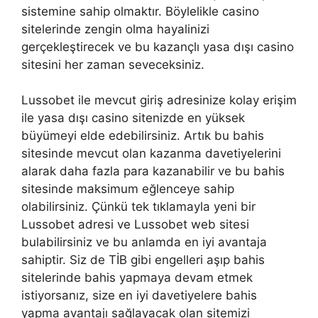
sistemine sahip olmaktır. Böylelikle casino
sitelerinde zengin olma hayalinizi
gerçekleştirecek ve bu kazançlı yasa dışı casino
sitesini her zaman seveceksiniz.
Lussobet ile mevcut giriş adresinize kolay erişim
ile yasa dışı casino sitenizde en yüksek
büyümeyi elde edebilirsiniz. Artık bu bahis
sitesinde mevcut olan kazanma davetiyelerini
alarak daha fazla para kazanabilir ve bu bahis
sitesinde maksimum eğlenceye sahip
olabilirsiniz. Çünkü tek tıklamayla yeni bir
Lussobet adresi ve Lussobet web sitesi
bulabilirsiniz ve bu anlamda en iyi avantaja
sahiptir. Siz de TİB gibi engelleri aşıp bahis
sitelerinde bahis yapmaya devam etmek
istiyorsanız, size en iyi davetiyelere bahis
yapma avantajı sağlayacak olan sitemizi