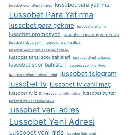
lussobet para yatirma
lussobet oyun sitesi şikayet
Lussobet Para Yatırma
lussobet para çekme
lussobet platformu
lussobet promosyon
lussobet promosyon kodu
lussobet risk ve getiri
lussobet rulet kuralları
lussobet sanal bahis sitesi güvenilir mi
lussobet sanal spor bahisleri
lussobet sitesi hakkında
lussobet spor bahisleri
lussobet spor i̇kramiyesi
lussobet telegram
lussobet telefon numarası nedir
lussobet tv
lussobet tv canli maç
lussobet tv izle
lussobet twitter
lussobet tv kullanıcıları
lussobet web sitesinde bahis
lussobet yeni adres
Lussobet Yeni Adresi
Lussobet yeni giriş
lussobet ödemeleri