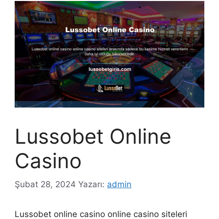
Lussobet Online
Casino
Şubat 28, 2024
Yazarı:
admin
Lussobet online casino online casino siteleri