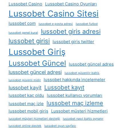
Lussobet Casino
Lussobet Casino Oyunları
Lussobet Casino Sitesi
lussobet com
lussobet e posta adresi
lussobet futbol
lussobet giris adresi
lussobet genel kural
lussobet girisi
lussobet giris twitter
Lussobet Giriş
Lussobet Güncel
lussobet güncel adres
lussobet güncel adresi
lussobet güvenilir bahis
lussobet hakkında i̇ncelemeler
lussobet güvenli midir
Lussobet kayıt
lussobet kayit
lussobet kaç oldu
lussobet kullanıcı yorumları
lussobet maç izleme
lussobet maç izle
lussobet mobil giriş
Lussobet müşteri hizmetleri
lussobet müşteri hizmetleri desteği
lussobet nasıl bahis oynanır
lussobet online destek
lussobet oyun sayfası