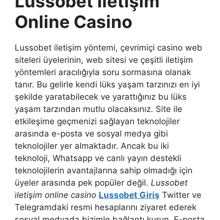
Lussobet İletişim
Online Casino
Lussobet iletişim yöntemi, çevrimiçi casino web
siteleri üyelerinin, web sitesi ve çeşitli iletişim
yöntemleri aracılığıyla soru sormasına olanak
tanır. Bu gelirle kendi lüks yaşam tarzınızı en iyi
şekilde yaratabilecek ve yarattığınız bu lüks
yaşam tarzından mutlu olacaksınız. Site ile
etkileşime geçmenizi sağlayan teknolojiler
arasında e-posta ve sosyal medya gibi
teknolojiler yer almaktadır. Ancak bu iki
teknoloji, Whatsapp ve canlı yayın destekli
teknolojilerin avantajlarına sahip olmadığı için
üyeler arasında pek popüler değil.
Lussobet
i̇letişim online casino
Lussobet Giriş
Twitter ve
Telegramdaki resmi hesaplarını ziyaret ederek
sosyal medyada bizimle bağlantı kurun. E-posta