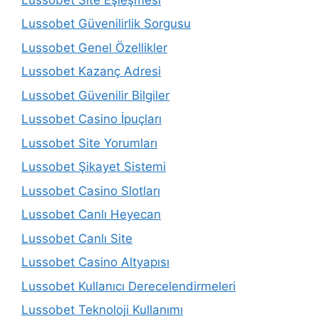
Lussobet Güvenilirlik Sorgusu
Lussobet Genel Özellikler
Lussobet Kazanç Adresi
Lussobet Güvenilir Bilgiler
Lussobet Casino İpuçları
Lussobet Site Yorumları
Lussobet Şikayet Sistemi
Lussobet Casino Slotları
Lussobet Canlı Heyecan
Lussobet Canlı Site
Lussobet Casino Altyapısı
Lussobet Kullanıcı Derecelendirmeleri
Lussobet Teknoloji Kullanımı