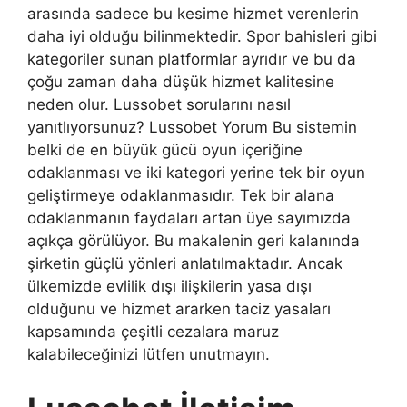
arasında sadece bu kesime hizmet verenlerin
daha iyi olduğu bilinmektedir. Spor bahisleri gibi
kategoriler sunan platformlar ayrıdır ve bu da
çoğu zaman daha düşük hizmet kalitesine
neden olur. Lussobet sorularını nasıl
yanıtlıyorsunuz? Lussobet Yorum Bu sistemin
belki de en büyük gücü oyun içeriğine
odaklanması ve iki kategori yerine tek bir oyun
geliştirmeye odaklanmasıdır. Tek bir alana
odaklanmanın faydaları artan üye sayımızda
açıkça görülüyor. Bu makalenin geri kalanında
şirketin güçlü yönleri anlatılmaktadır. Ancak
ülkemizde evlilik dışı ilişkilerin yasa dışı
olduğunu ve hizmet ararken taciz yasaları
kapsamında çeşitli cezalara maruz
kalabileceğinizi lütfen unutmayın.