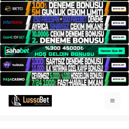
İçeriğe
atla
Menü