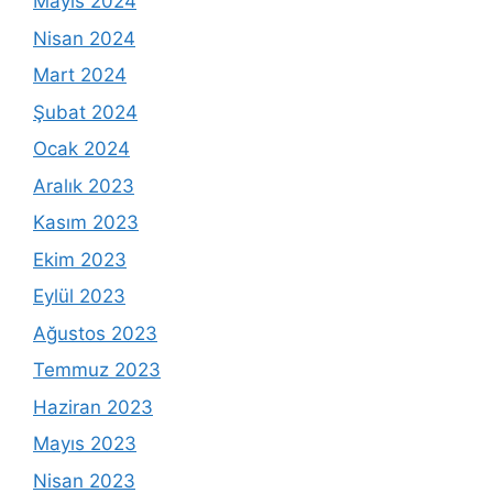
Mayıs 2024
Nisan 2024
Mart 2024
Şubat 2024
Ocak 2024
Aralık 2023
Kasım 2023
Ekim 2023
Eylül 2023
Ağustos 2023
Temmuz 2023
Haziran 2023
Mayıs 2023
Nisan 2023