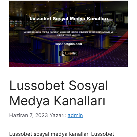
Lussobet Sosyal
Medya Kanalları
Haziran 7, 2023
Yazarı:
admin
Lussobet sosyal medya kanalları Lussobet