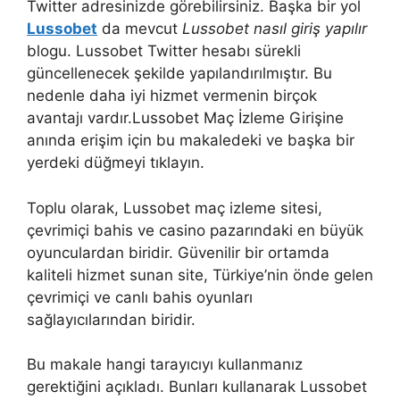
Twitter adresinizde görebilirsiniz. Başka bir yol
Lussobet
da mevcut
Lussobet nasıl giriş yapılır
blogu. Lussobet Twitter hesabı sürekli
güncellenecek şekilde yapılandırılmıştır. Bu
nedenle daha iyi hizmet vermenin birçok
avantajı vardır.Lussobet Maç İzleme Girişine
anında erişim için bu makaledeki ve başka bir
yerdeki düğmeyi tıklayın.
Toplu olarak, Lussobet maç izleme sitesi,
çevrimiçi bahis ve casino pazarındaki en büyük
oyunculardan biridir. Güvenilir bir ortamda
kaliteli hizmet sunan site, Türkiye’nin önde gelen
çevrimiçi ve canlı bahis oyunları
sağlayıcılarından biridir.
Bu makale hangi tarayıcıyı kullanmanız
gerektiğini açıkladı. Bunları kullanarak Lussobet