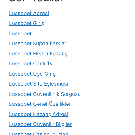
Lussobet Adresi
Lussobet Giriş
Lussobet
Lussobet Kupon Farkları
Lussobet Ekstra Kazanç
Lussobet Canlı Tv
Lussobet Üye Girişi
Lussobet Site Eşleşmesi
Lussobet Güvenilirlik Sorgusu
Lussobet Genel Özellikler
Lussobet Kazanç Adresi
Lussobet Güvenilir Bilgiler
Lussobet Casino İpuçları