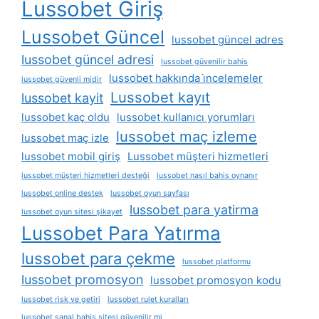
Lussobet Giriş
Lussobet Güncel
lussobet güncel adres
lussobet güncel adresi
lussobet güvenilir bahis
lussobet hakkında i̇ncelemeler
lussobet güvenli midir
Lussobet kayıt
lussobet kayit
lussobet kaç oldu
lussobet kullanıcı yorumları
lussobet maç izleme
lussobet maç izle
lussobet mobil giriş
Lussobet müşteri hizmetleri
lussobet müşteri hizmetleri desteği
lussobet nasıl bahis oynanır
lussobet online destek
lussobet oyun sayfası
lussobet para yatirma
lussobet oyun sitesi şikayet
Lussobet Para Yatırma
lussobet para çekme
lussobet platformu
lussobet promosyon
lussobet promosyon kodu
lussobet risk ve getiri
lussobet rulet kuralları
lussobet sanal bahis sitesi güvenilir mi