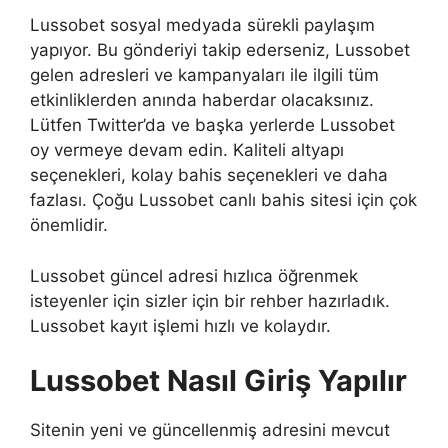
Lussobet sosyal medyada sürekli paylaşım
yapıyor. Bu gönderiyi takip ederseniz, Lussobet
gelen adresleri ve kampanyaları ile ilgili tüm
etkinliklerden anında haberdar olacaksınız.
Lütfen Twitter’da ve başka yerlerde Lussobet
oy vermeye devam edin. Kaliteli altyapı
seçenekleri, kolay bahis seçenekleri ve daha
fazlası. Çoğu Lussobet canlı bahis sitesi için çok
önemlidir.
Lussobet güncel adresi hızlıca öğrenmek
isteyenler için sizler için bir rehber hazırladık.
Lussobet kayıt işlemi hızlı ve kolaydır.
Lussobet Nasıl Giriş Yapılır
Sitenin yeni ve güncellenmiş adresini mevcut