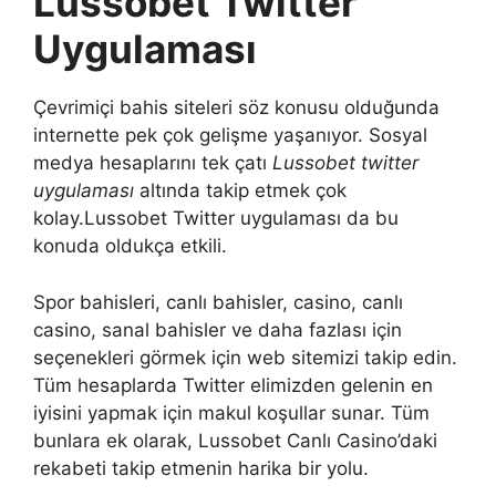
Lussobet Twitter
Uygulaması
Çevrimiçi bahis siteleri söz konusu olduğunda
internette pek çok gelişme yaşanıyor. Sosyal
medya hesaplarını tek çatı
Lussobet twitter
uygulaması
altında takip etmek çok
kolay.Lussobet Twitter uygulaması da bu
konuda oldukça etkili.
Spor bahisleri, canlı bahisler, casino, canlı
casino, sanal bahisler ve daha fazlası için
seçenekleri görmek için web sitemizi takip edin.
Tüm hesaplarda Twitter elimizden gelenin en
iyisini yapmak için makul koşullar sunar. Tüm
bunlara ek olarak, Lussobet Canlı Casino’daki
rekabeti takip etmenin harika bir yolu.