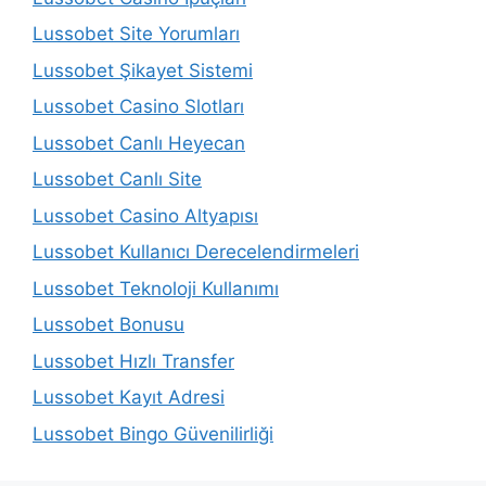
Lussobet Site Yorumları
Lussobet Şikayet Sistemi
Lussobet Casino Slotları
Lussobet Canlı Heyecan
Lussobet Canlı Site
Lussobet Casino Altyapısı
Lussobet Kullanıcı Derecelendirmeleri
Lussobet Teknoloji Kullanımı
Lussobet Bonusu
Lussobet Hızlı Transfer
Lussobet Kayıt Adresi
Lussobet Bingo Güvenilirliği