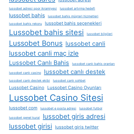
lussobet adresi spor ikramiyesi
lussobet artırma hedefi
lussobet bahis
lussobet bahis müşteri hizmetleri
lussobet bahis seçenekleri
lussobet bahis rekoru
Lussobet bahis sitesi
lussobet bilgileri
Lussobet Bonus
lussobet canli
lussobet canli maç izle
Lussobet Canlı Bahis
lussobet canlı bahis oranları
lussobet canlı destek
lussobet canlı casino
lussobet canlı destek ekibi
lussobet canlı sohbet
Lussobet Casino
Lussobet Casino Oyunları
Lussobet Casino Sitesi
lussobet com
lussobet e posta adresi
lussobet futbol
lussobet giris adresi
lussobet genel kural
lussobet girisi
lussobet giris twitter