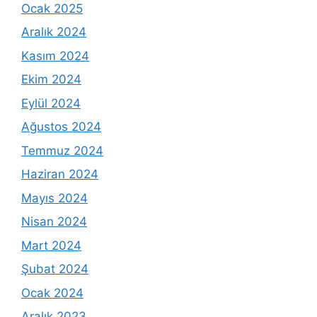
Ocak 2025
Aralık 2024
Kasım 2024
Ekim 2024
Eylül 2024
Ağustos 2024
Temmuz 2024
Haziran 2024
Mayıs 2024
Nisan 2024
Mart 2024
Şubat 2024
Ocak 2024
Aralık 2023