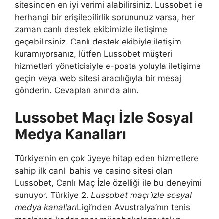
sitesinden en iyi verimi alabilirsiniz. Lussobet ile
herhangi bir erişilebilirlik sorununuz varsa, her
zaman canlı destek ekibimizle iletişime
geçebilirsiniz. Canlı destek ekibiyle iletişim
kuramıyorsanız, lütfen Lussobet müşteri
hizmetleri yöneticisiyle e-posta yoluyla iletişime
geçin veya web sitesi aracılığıyla bir mesaj
gönderin. Cevapları anında alın.
Lussobet Maçı İzle Sosyal
Medya Kanalları
Türkiye’nin en çok üyeye hitap eden hizmetlere
sahip ilk canlı bahis ve casino sitesi olan
Lussobet, Canlı Maç İzle özelliği ile bu deneyimi
sunuyor. Türkiye 2.
Lussobet maçı i̇zle sosyal
medya kanalları
Ligi’nden Avustralya’nın tenis