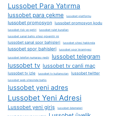
Lussobet Para Yatırma
lussobet para çekme
lussobet platformu
lussobet promosyon
lussobet promosyon kodu
lussobet risk ve getiri
lussobet rulet kuralları
lussobet sanal bahis sitesi güvenilir mi
lussobet sanal spor bahisleri
lussobet sitesi hakkında
lussobet spor bahisleri
lussobet spor i̇kramiyesi
lussobet telegram
lussobet telefon numarası nedir
lussobet tv
lussobet tv canli maç
lussobet tv izle
lussobet twitter
lussobet tv kullanıcıları
lussobet web sitesinde bahis
lussobet yeni adres
Lussobet Yeni Adresi
Lussobet yeni giriş
lussobet ödemeleri
Lussobet üyelik