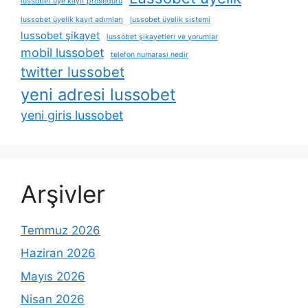
lussobet üye kayıt prosedürü
lussobet üyelik kayıt adımları
lussobet üyelik sistemi
lussobet şikayet
lussobet şikayetleri ve yorumlar
mobil lussobet
telefon numarası nedir
twitter lussobet
yeni adresi lussobet
yeni giris lussobet
Arşivler
Temmuz 2026
Haziran 2026
Mayıs 2026
Nisan 2026