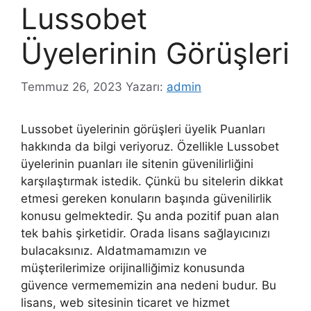
Lussobet
Üyelerinin Görüşleri
Temmuz 26, 2023
Yazarı:
admin
Lussobet üyelerinin görüşleri üyelik Puanları
hakkında da bilgi veriyoruz. Özellikle Lussobet
üyelerinin puanları ile sitenin güvenilirliğini
karşılaştırmak istedik. Çünkü bu sitelerin dikkat
etmesi gereken konuların başında güvenilirlik
konusu gelmektedir. Şu anda pozitif puan alan
tek bahis şirketidir. Orada lisans sağlayıcınızı
bulacaksınız. Aldatmamamızın ve
müşterilerimize orijinalliğimiz konusunda
güvence vermememizin ana nedeni budur. Bu
lisans, web sitesinin ticaret ve hizmet