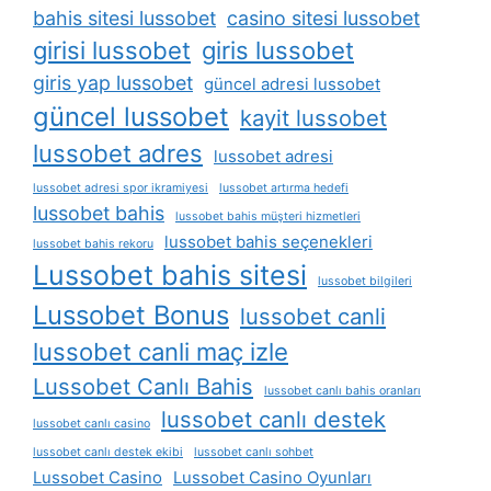
bahis sitesi lussobet
casino sitesi lussobet
girisi lussobet
giris lussobet
giris yap lussobet
güncel adresi lussobet
güncel lussobet
kayit lussobet
lussobet adres
lussobet adresi
lussobet adresi spor ikramiyesi
lussobet artırma hedefi
lussobet bahis
lussobet bahis müşteri hizmetleri
lussobet bahis seçenekleri
lussobet bahis rekoru
Lussobet bahis sitesi
lussobet bilgileri
Lussobet Bonus
lussobet canli
lussobet canli maç izle
Lussobet Canlı Bahis
lussobet canlı bahis oranları
lussobet canlı destek
lussobet canlı casino
lussobet canlı destek ekibi
lussobet canlı sohbet
Lussobet Casino
Lussobet Casino Oyunları