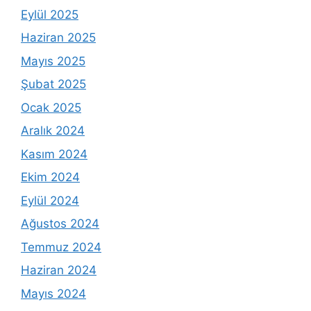
Eylül 2025
Haziran 2025
Mayıs 2025
Şubat 2025
Ocak 2025
Aralık 2024
Kasım 2024
Ekim 2024
Eylül 2024
Ağustos 2024
Temmuz 2024
Haziran 2024
Mayıs 2024