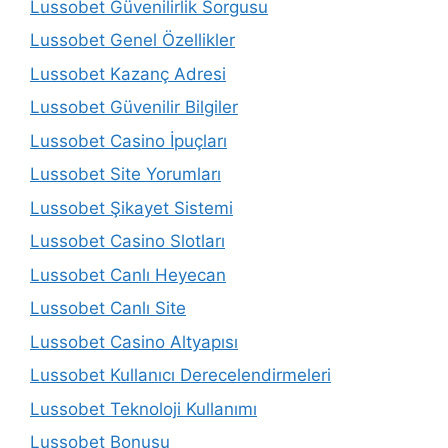
Lussobet Güvenilirlik Sorgusu
Lussobet Genel Özellikler
Lussobet Kazanç Adresi
Lussobet Güvenilir Bilgiler
Lussobet Casino İpuçları
Lussobet Site Yorumları
Lussobet Şikayet Sistemi
Lussobet Casino Slotları
Lussobet Canlı Heyecan
Lussobet Canlı Site
Lussobet Casino Altyapısı
Lussobet Kullanıcı Derecelendirmeleri
Lussobet Teknoloji Kullanımı
Lussobet Bonusu