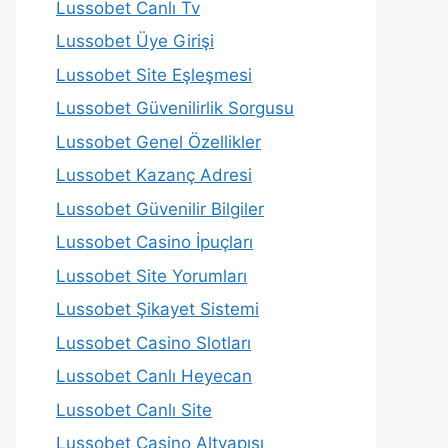
Lussobet Canlı Tv
Lussobet Üye Girişi
Lussobet Site Eşleşmesi
Lussobet Güvenilirlik Sorgusu
Lussobet Genel Özellikler
Lussobet Kazanç Adresi
Lussobet Güvenilir Bilgiler
Lussobet Casino İpuçları
Lussobet Site Yorumları
Lussobet Şikayet Sistemi
Lussobet Casino Slotları
Lussobet Canlı Heyecan
Lussobet Canlı Site
Lussobet Casino Altyapısı