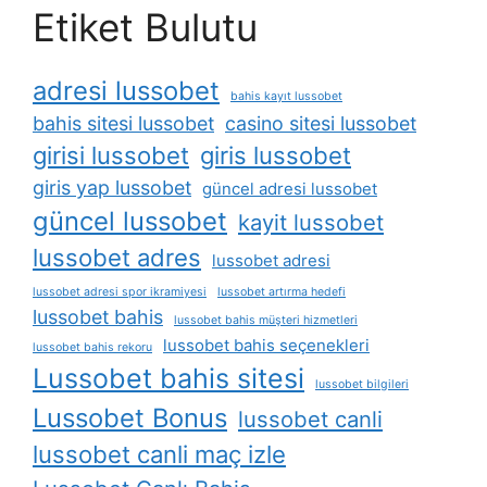
Etiket Bulutu
adresi lussobet
bahis kayıt lussobet
bahis sitesi lussobet
casino sitesi lussobet
girisi lussobet
giris lussobet
giris yap lussobet
güncel adresi lussobet
güncel lussobet
kayit lussobet
lussobet adres
lussobet adresi
lussobet adresi spor ikramiyesi
lussobet artırma hedefi
lussobet bahis
lussobet bahis müşteri hizmetleri
lussobet bahis seçenekleri
lussobet bahis rekoru
Lussobet bahis sitesi
lussobet bilgileri
Lussobet Bonus
lussobet canli
lussobet canli maç izle