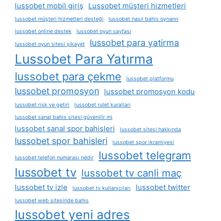
lussobet mobil giriş
Lussobet müşteri hizmetleri
lussobet müşteri hizmetleri desteği
lussobet nasıl bahis oynanır
lussobet online destek
lussobet oyun sayfası
lussobet para yatirma
lussobet oyun sitesi şikayet
Lussobet Para Yatırma
lussobet para çekme
lussobet platformu
lussobet promosyon
lussobet promosyon kodu
lussobet risk ve getiri
lussobet rulet kuralları
lussobet sanal bahis sitesi güvenilir mi
lussobet sanal spor bahisleri
lussobet sitesi hakkında
lussobet spor bahisleri
lussobet spor i̇kramiyesi
lussobet telegram
lussobet telefon numarası nedir
lussobet tv
lussobet tv canli maç
lussobet tv izle
lussobet twitter
lussobet tv kullanıcıları
lussobet web sitesinde bahis
lussobet yeni adres