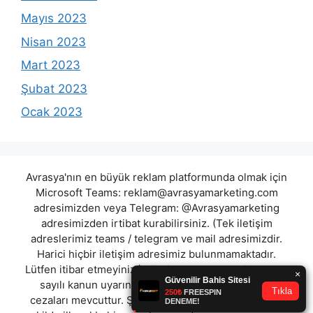
Mayıs 2023
Nisan 2023
Mart 2023
Şubat 2023
Ocak 2023
Avrasya'nın en büyük reklam platformunda olmak için
Microsoft Teams:
reklam@avrasyamarketing.com
adresimizden veya Telegram: @Avrasyamarketing
adresimizden irtibat kurabilirsiniz. (Tek iletişim
adreslerimiz teams / telegram ve mail adresimizdir.
Harici hiçbir iletişim adresimiz bulunmamaktadır.
Lütfen itibar etmeyiniz.) Türkiye yasalarına göre 7258
sayılı kanun uyarınca yasa dışı bahis oynamanın
cezaları mevcuttur. Şu an bulunduğunuz site hiç bir