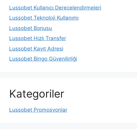
Lussobet Kullanıcı Derecelendirmeleri
Lussobet Teknoloji Kullanımı
Lussobet Bonusu
Lussobet Hızlı Transfer
Lussobet Kayıt Adresi
Lussobet Bingo Güvenilirliği
Kategoriler
Lussobet Promosyonlar