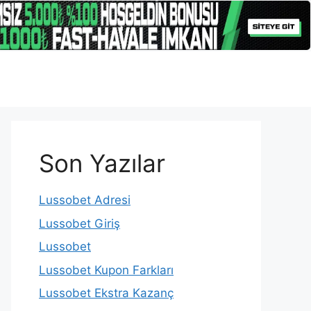
Son Yazılar
Lussobet Adresi
Lussobet Giriş
Lussobet
Lussobet Kupon Farkları
Lussobet Ekstra Kazanç