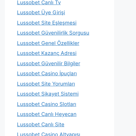
Lussobet Canlı Tv
Lussobet Üye Girişi
Lussobet Site Eşleşmesi
Lussobet Güvenilirlik Sorgusu
Lussobet Genel Özellikler
Lussobet Kazanç Adresi
Lussobet Güvenilir Bilgiler
Lussobet Casino İpuçları
Lussobet Site Yorumları
Lussobet Şikayet Sistemi
Lussobet Casino Slotları
Lussobet Canlı Heyecan
Lussobet Canlı Site
Lussobet Casino Altyapısı