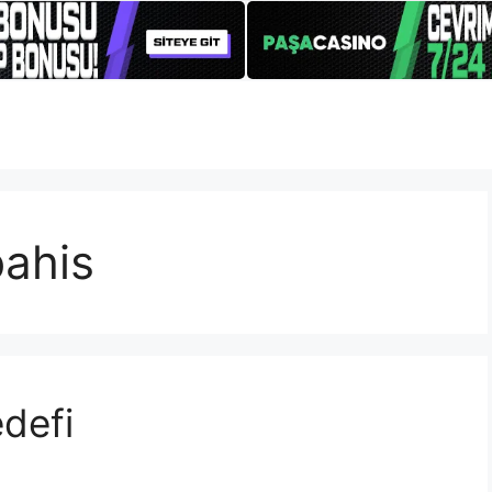
bahis
defi