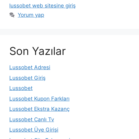
lussobet web sitesine giriş
Yorum yap
Son Yazılar
Lussobet Adresi
Lussobet Giriş
Lussobet
Lussobet Kupon Farkları
Lussobet Ekstra Kazanç
Lussobet Canlı Tv
Lussobet Üye Girişi