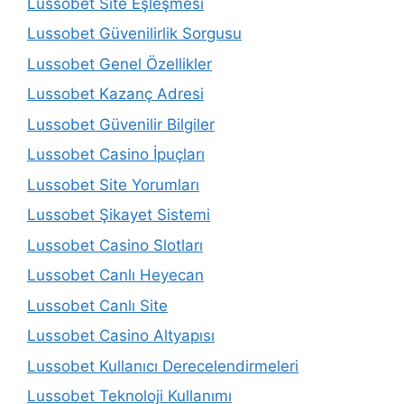
Lussobet Site Eşleşmesi
Lussobet Güvenilirlik Sorgusu
Lussobet Genel Özellikler
Lussobet Kazanç Adresi
Lussobet Güvenilir Bilgiler
Lussobet Casino İpuçları
Lussobet Site Yorumları
Lussobet Şikayet Sistemi
Lussobet Casino Slotları
Lussobet Canlı Heyecan
Lussobet Canlı Site
Lussobet Casino Altyapısı
Lussobet Kullanıcı Derecelendirmeleri
Lussobet Teknoloji Kullanımı