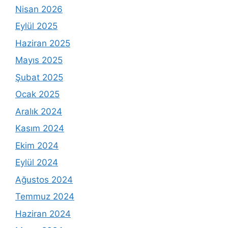
Nisan 2026
Eylül 2025
Haziran 2025
Mayıs 2025
Şubat 2025
Ocak 2025
Aralık 2024
Kasım 2024
Ekim 2024
Eylül 2024
Ağustos 2024
Temmuz 2024
Haziran 2024