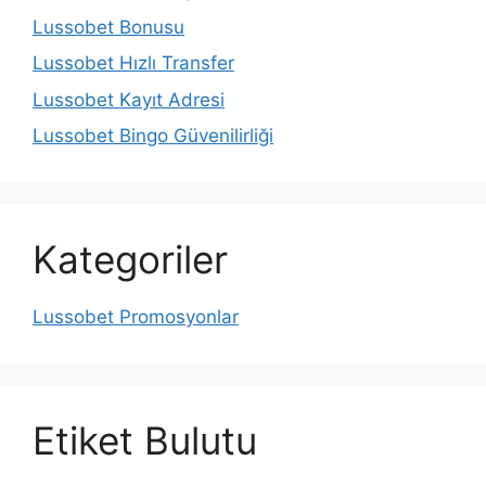
Lussobet Bonusu
Lussobet Hızlı Transfer
Lussobet Kayıt Adresi
Lussobet Bingo Güvenilirliği
Kategoriler
Lussobet Promosyonlar
Etiket Bulutu