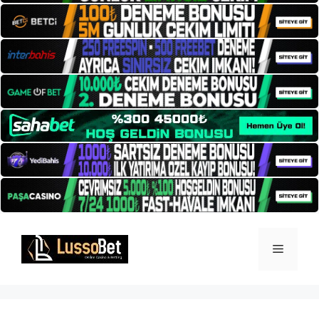
İçeriğe
atla
Menü