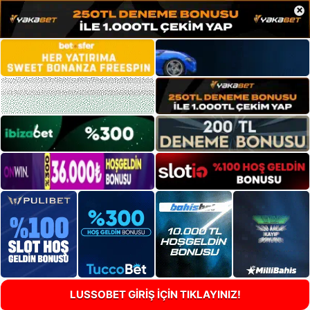
×
LUSSOBET GİRİŞ İÇİN TIKLAYINIZ!