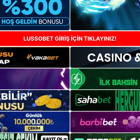
LUSSOBET GİRİŞ İÇİN TIKLAYINIZ!