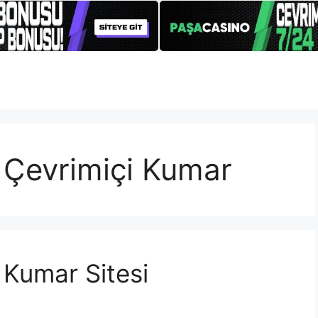
i Çevrimiçi Kumar
 Kumar Sitesi