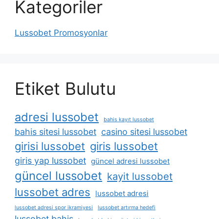
Kategoriler
Lussobet Promosyonlar
Etiket Bulutu
adresi lussobet
bahis kayıt lussobet
bahis sitesi lussobet
casino sitesi lussobet
girisi lussobet
giris lussobet
giris yap lussobet
güncel adresi lussobet
güncel lussobet
kayit lussobet
lussobet adres
lussobet adresi
lussobet adresi spor ikramiyesi
lussobet artırma hedefi
lussobet bahis