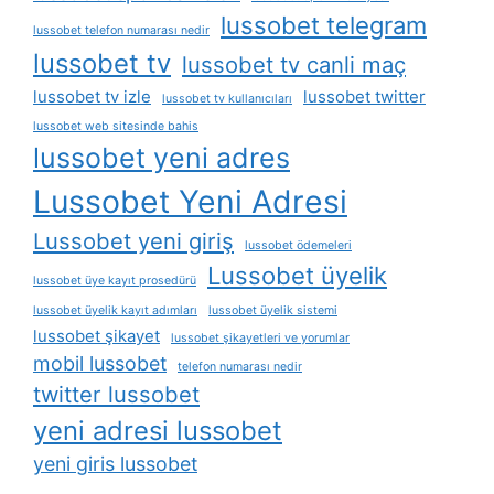
lussobet telegram
lussobet telefon numarası nedir
lussobet tv
lussobet tv canli maç
lussobet tv izle
lussobet twitter
lussobet tv kullanıcıları
lussobet web sitesinde bahis
lussobet yeni adres
Lussobet Yeni Adresi
Lussobet yeni giriş
lussobet ödemeleri
Lussobet üyelik
lussobet üye kayıt prosedürü
lussobet üyelik kayıt adımları
lussobet üyelik sistemi
lussobet şikayet
lussobet şikayetleri ve yorumlar
mobil lussobet
telefon numarası nedir
twitter lussobet
yeni adresi lussobet
yeni giris lussobet