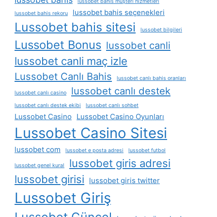
lussobet bahis müşteri hizmetleri
lussobet bahis seçenekleri
lussobet bahis rekoru
Lussobet bahis sitesi
lussobet bilgileri
Lussobet Bonus
lussobet canli
lussobet canli maç izle
Lussobet Canlı Bahis
lussobet canlı bahis oranları
lussobet canlı destek
lussobet canlı casino
lussobet canlı destek ekibi
lussobet canlı sohbet
Lussobet Casino
Lussobet Casino Oyunları
Lussobet Casino Sitesi
lussobet com
lussobet e posta adresi
lussobet futbol
lussobet giris adresi
lussobet genel kural
lussobet girisi
lussobet giris twitter
Lussobet Giriş