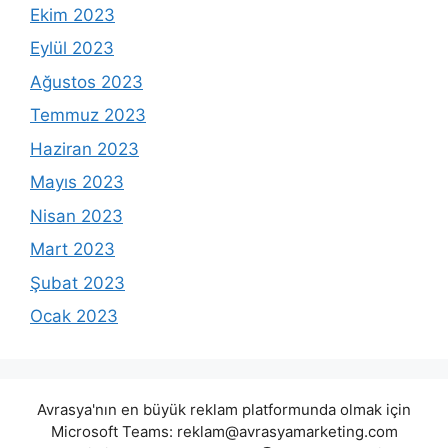
Ekim 2023
Eylül 2023
Ağustos 2023
Temmuz 2023
Haziran 2023
Mayıs 2023
Nisan 2023
Mart 2023
Şubat 2023
Ocak 2023
Avrasya'nın en büyük reklam platformunda olmak için
Microsoft Teams:
reklam@avrasyamarketing.com