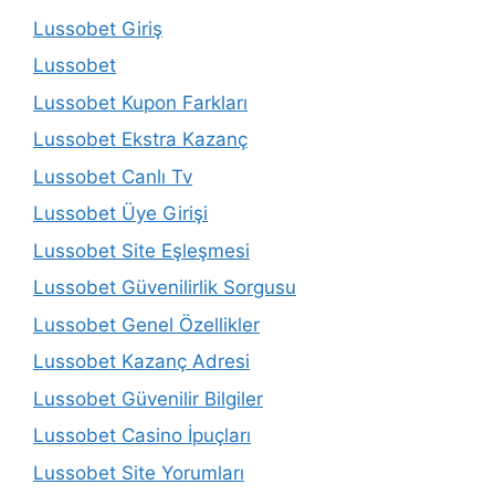
Lussobet Giriş
Lussobet
Lussobet Kupon Farkları
Lussobet Ekstra Kazanç
Lussobet Canlı Tv
Lussobet Üye Girişi
Lussobet Site Eşleşmesi
Lussobet Güvenilirlik Sorgusu
Lussobet Genel Özellikler
Lussobet Kazanç Adresi
Lussobet Güvenilir Bilgiler
Lussobet Casino İpuçları
Lussobet Site Yorumları