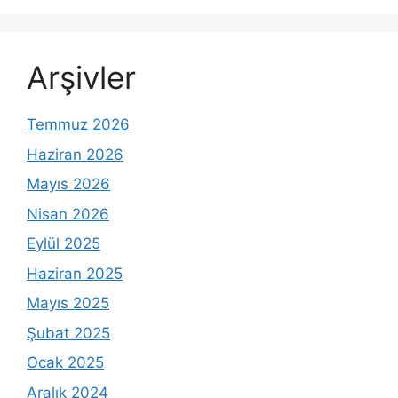
Arşivler
Temmuz 2026
Haziran 2026
Mayıs 2026
Nisan 2026
Eylül 2025
Haziran 2025
Mayıs 2025
Şubat 2025
Ocak 2025
Aralık 2024