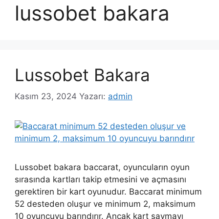
lussobet bakara
Lussobet Bakara
Kasım 23, 2024
Yazarı:
admin
Lussobet bakara baccarat, oyuncuların oyun
sırasında kartları takip etmesini ve açmasını
gerektiren bir kart oyunudur. Baccarat minimum
52 desteden oluşur ve minimum 2, maksimum
10 oyuncuyu barındırır. Ancak kart saymayı