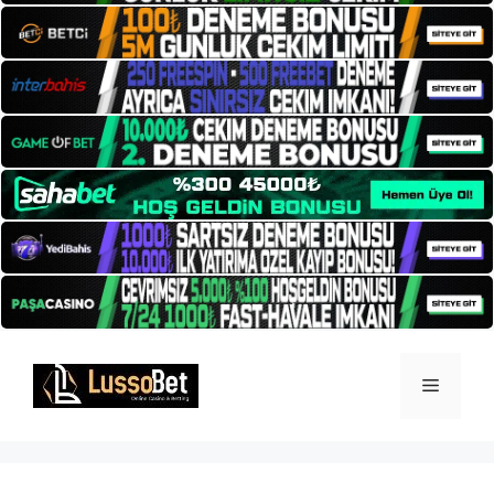
İçeriğe
atla
Menü