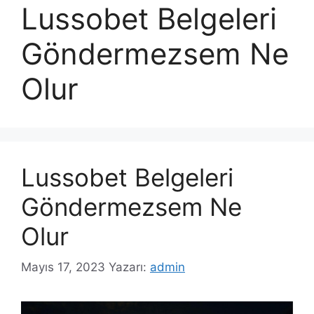
Lussobet Belgeleri
Göndermezsem Ne
Olur
Lussobet Belgeleri
Göndermezsem Ne
Olur
Mayıs 17, 2023
Yazarı:
admin