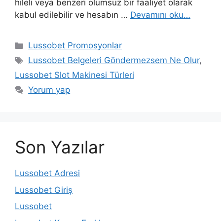
hileli veya benzeri olumsuz bir faaliyet olarak
kabul edilebilir ve hesabın …
Devamını oku…
Kategoriler
Lussobet Promosyonlar
Etiketler
Lussobet Belgeleri Göndermezsem Ne Olur
,
Lussobet Slot Makinesi Türleri
Yorum yap
Son Yazılar
Lussobet Adresi
Lussobet Giriş
Lussobet