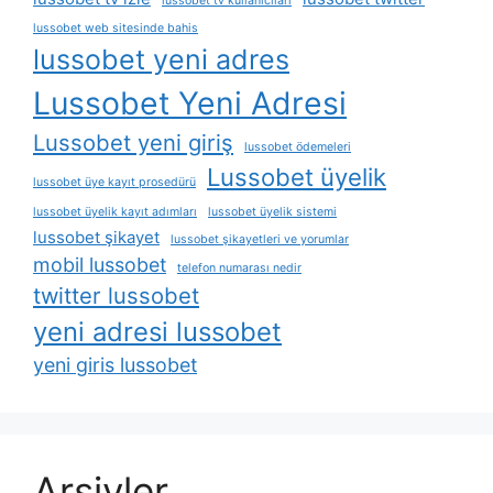
lussobet tv kullanıcıları
lussobet web sitesinde bahis
lussobet yeni adres
Lussobet Yeni Adresi
Lussobet yeni giriş
lussobet ödemeleri
Lussobet üyelik
lussobet üye kayıt prosedürü
lussobet üyelik kayıt adımları
lussobet üyelik sistemi
lussobet şikayet
lussobet şikayetleri ve yorumlar
mobil lussobet
telefon numarası nedir
twitter lussobet
yeni adresi lussobet
yeni giris lussobet
Arşivler