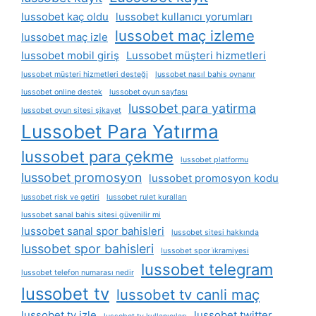
lussobet kaç oldu
lussobet kullanıcı yorumları
lussobet maç izleme
lussobet maç izle
lussobet mobil giriş
Lussobet müşteri hizmetleri
lussobet müşteri hizmetleri desteği
lussobet nasıl bahis oynanır
lussobet online destek
lussobet oyun sayfası
lussobet para yatirma
lussobet oyun sitesi şikayet
Lussobet Para Yatırma
lussobet para çekme
lussobet platformu
lussobet promosyon
lussobet promosyon kodu
lussobet risk ve getiri
lussobet rulet kuralları
lussobet sanal bahis sitesi güvenilir mi
lussobet sanal spor bahisleri
lussobet sitesi hakkında
lussobet spor bahisleri
lussobet spor i̇kramiyesi
lussobet telegram
lussobet telefon numarası nedir
lussobet tv
lussobet tv canli maç
lussobet tv izle
lussobet twitter