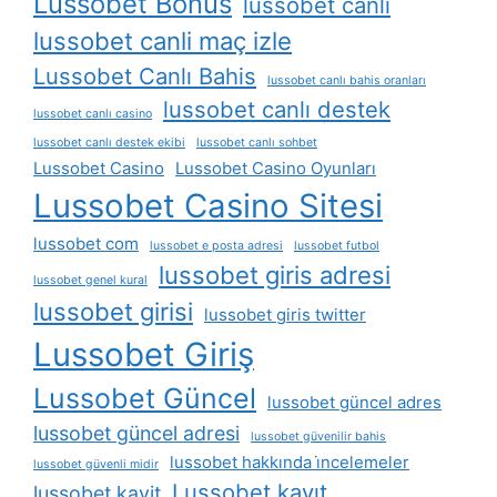
Lussobet Bonus
lussobet canli
lussobet canli maç izle
Lussobet Canlı Bahis
lussobet canlı bahis oranları
lussobet canlı destek
lussobet canlı casino
lussobet canlı destek ekibi
lussobet canlı sohbet
Lussobet Casino
Lussobet Casino Oyunları
Lussobet Casino Sitesi
lussobet com
lussobet e posta adresi
lussobet futbol
lussobet giris adresi
lussobet genel kural
lussobet girisi
lussobet giris twitter
Lussobet Giriş
Lussobet Güncel
lussobet güncel adres
lussobet güncel adresi
lussobet güvenilir bahis
lussobet hakkında i̇ncelemeler
lussobet güvenli midir
Lussobet kayıt
lussobet kayit