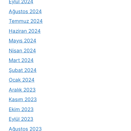
Eylül 2024
Ağustos 2024
Temmuz 2024
Haziran 2024
Mayıs 2024
Nisan 2024
Mart 2024
Şubat 2024
Ocak 2024
Aralık 2023
Kasım 2023
Ekim 2023
Eylül 2023
Ağustos 2023