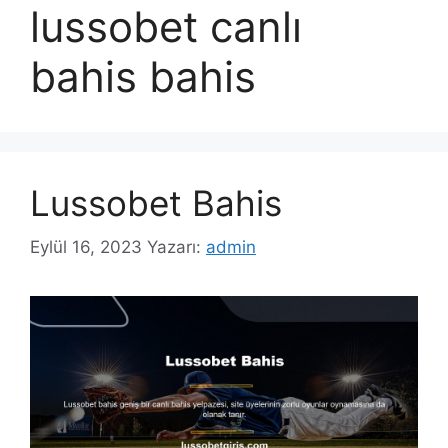
lussobet canlı
bahis bahis
Lussobet Bahis
Eylül 16, 2023
Yazarı:
admin