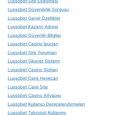
Lussobet Site Eşleşmesi
Lussobet Güvenilirlik Sorgusu
Lussobet Genel Özellikler
Lussobet Kazanç Adresi
Lussobet Güvenilir Bilgiler
Lussobet Casino İpuçları
Lussobet Site Yorumları
Lussobet Şikayet Sistemi
Lussobet Casino Slotları
Lussobet Canlı Heyecan
Lussobet Canlı Site
Lussobet Casino Altyapısı
Lussobet Kullanıcı Derecelendirmeleri
Lussobet Teknoloji Kullanımı