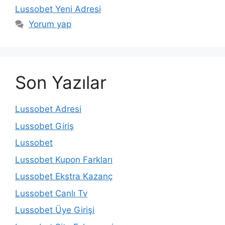
Lussobet Yeni Adresi
Yorum yap
Son Yazılar
Lussobet Adresi
Lussobet Giriş
Lussobet
Lussobet Kupon Farkları
Lussobet Ekstra Kazanç
Lussobet Canlı Tv
Lussobet Üye Girişi