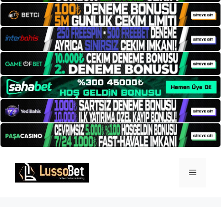
İçeriğe
atla
Menü