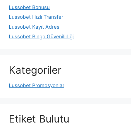
Lussobet Bonusu
Lussobet Hızlı Transfer
Lussobet Kayıt Adresi
Lussobet Bingo Güvenilirliği
Kategoriler
Lussobet Promosyonlar
Etiket Bulutu