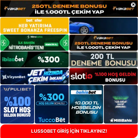
×
LUSSOBET GİRİŞ İÇİN TIKLAYINIZ!