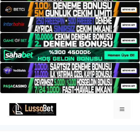
İçeriğe
atla
Menü