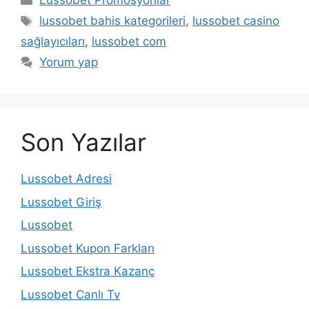
Lussobet Promosyonlar
Etiketler
lussobet bahis kategorileri
,
lussobet casino
sağlayıcıları
,
lussobet com
Yorum yap
Son Yazılar
Lussobet Adresi
Lussobet Giriş
Lussobet
Lussobet Kupon Farkları
Lussobet Ekstra Kazanç
Lussobet Canlı Tv