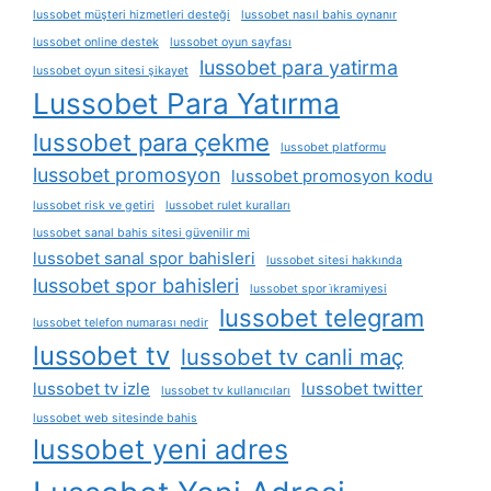
lussobet müşteri hizmetleri desteği
lussobet nasıl bahis oynanır
lussobet online destek
lussobet oyun sayfası
lussobet para yatirma
lussobet oyun sitesi şikayet
Lussobet Para Yatırma
lussobet para çekme
lussobet platformu
lussobet promosyon
lussobet promosyon kodu
lussobet risk ve getiri
lussobet rulet kuralları
lussobet sanal bahis sitesi güvenilir mi
lussobet sanal spor bahisleri
lussobet sitesi hakkında
lussobet spor bahisleri
lussobet spor i̇kramiyesi
lussobet telegram
lussobet telefon numarası nedir
lussobet tv
lussobet tv canli maç
lussobet tv izle
lussobet twitter
lussobet tv kullanıcıları
lussobet web sitesinde bahis
lussobet yeni adres