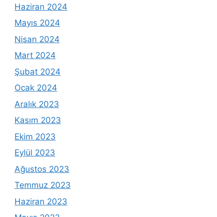
Haziran 2024
Mayıs 2024
Nisan 2024
Mart 2024
Şubat 2024
Ocak 2024
Aralık 2023
Kasım 2023
Ekim 2023
Eylül 2023
Ağustos 2023
Temmuz 2023
Haziran 2023