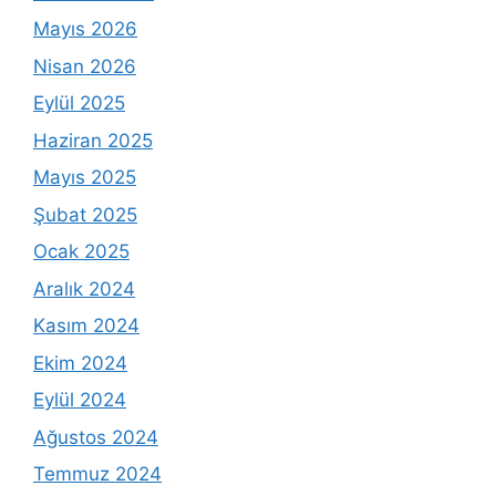
Mayıs 2026
Nisan 2026
Eylül 2025
Haziran 2025
Mayıs 2025
Şubat 2025
Ocak 2025
Aralık 2024
Kasım 2024
Ekim 2024
Eylül 2024
Ağustos 2024
Temmuz 2024