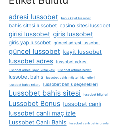
Etiket Bulutu
adresi lussobet
bahis kayıt lussobet
bahis sitesi lussobet
casino sitesi lussobet
girisi lussobet
giris lussobet
giris yap lussobet
güncel adresi lussobet
güncel lussobet
kayit lussobet
lussobet adres
lussobet adresi
lussobet adresi spor ikramiyesi
lussobet artırma hedefi
lussobet bahis
lussobet bahis müşteri hizmetleri
lussobet bahis seçenekleri
lussobet bahis rekoru
Lussobet bahis sitesi
lussobet bilgileri
Lussobet Bonus
lussobet canli
lussobet canli maç izle
Lussobet Canlı Bahis
lussobet canlı bahis oranları