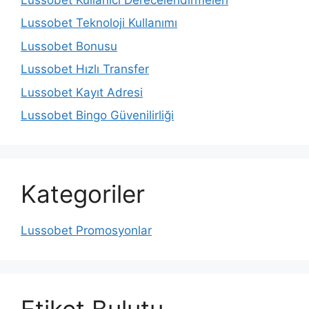
Lussobet Teknoloji Kullanımı
Lussobet Bonusu
Lussobet Hızlı Transfer
Lussobet Kayıt Adresi
Lussobet Bingo Güvenilirliği
Kategoriler
Lussobet Promosyonlar