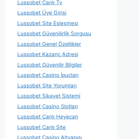
Lussobet Canlı Tv
Lussobet Üye Girişi
Lussobet Site Eşleşmesi
Lussobet Güvenilirlik Sorgusu
Lussobet Genel Özellikler
Lussobet Kazanç Adresi
Lussobet Güvenilir Bilgiler
Lussobet Casino İpuçları
Lussobet Site Yorumları
Lussobet Şikayet Sistemi
Lussobet Casino Slotları
Lussobet Canlı Heyecan
Lussobet Canlı Site
Lussobet Casino Altyapısı