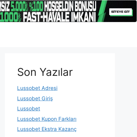
Son Yazılar
Lussobet Adresi
Lussobet Giriş
Lussobet
Lussobet Kupon Farkları
Lussobet Ekstra Kazanç