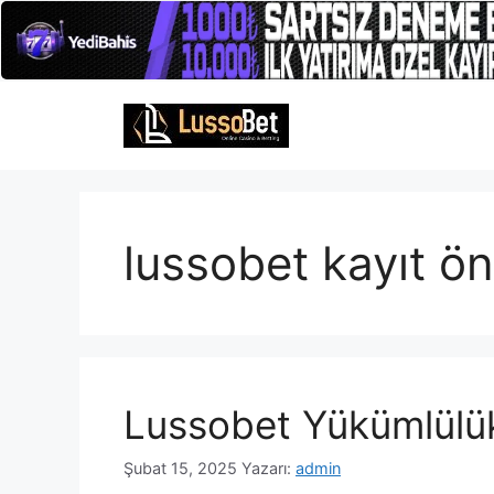
İçeriğe
atla
lussobet kayıt ö
Lussobet Yükümlülük
Şubat 15, 2025
Yazarı:
admin