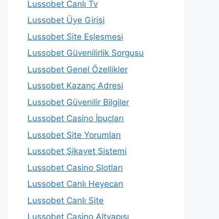
Lussobet Canlı Tv
Lussobet Üye Girişi
Lussobet Site Eşleşmesi
Lussobet Güvenilirlik Sorgusu
Lussobet Genel Özellikler
Lussobet Kazanç Adresi
Lussobet Güvenilir Bilgiler
Lussobet Casino İpuçları
Lussobet Site Yorumları
Lussobet Şikayet Sistemi
Lussobet Casino Slotları
Lussobet Canlı Heyecan
Lussobet Canlı Site
Lussobet Casino Altyapısı