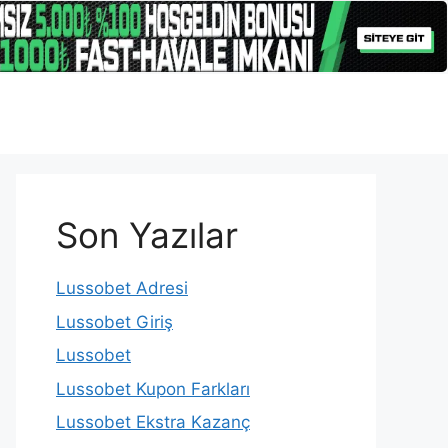
Son Yazılar
Lussobet Adresi
Lussobet Giriş
Lussobet
Lussobet Kupon Farkları
Lussobet Ekstra Kazanç