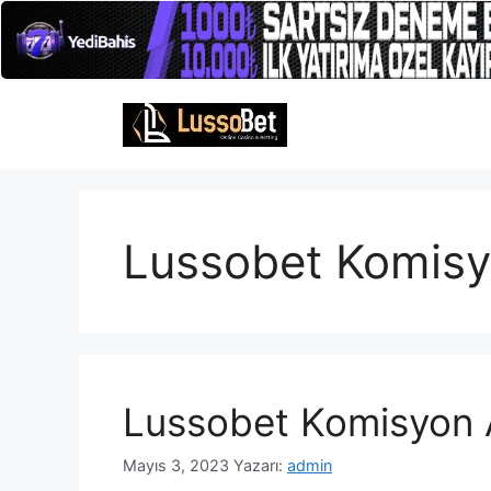
İçeriğe
atla
Lussobet Komisyo
Lussobet Komisyon A
Mayıs 3, 2023
Yazarı:
admin