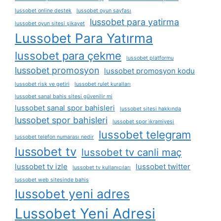
lussobet online destek
lussobet oyun sayfası
lussobet para yatirma
lussobet oyun sitesi şikayet
Lussobet Para Yatırma
lussobet para çekme
lussobet platformu
lussobet promosyon
lussobet promosyon kodu
lussobet risk ve getiri
lussobet rulet kuralları
lussobet sanal bahis sitesi güvenilir mi
lussobet sanal spor bahisleri
lussobet sitesi hakkında
lussobet spor bahisleri
lussobet spor i̇kramiyesi
lussobet telegram
lussobet telefon numarası nedir
lussobet tv
lussobet tv canli maç
lussobet tv izle
lussobet twitter
lussobet tv kullanıcıları
lussobet web sitesinde bahis
lussobet yeni adres
Lussobet Yeni Adresi