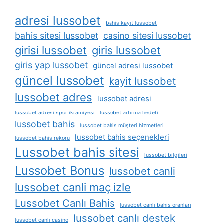
adresi lussobet
bahis kayıt lussobet
bahis sitesi lussobet
casino sitesi lussobet
girisi lussobet
giris lussobet
giris yap lussobet
güncel adresi lussobet
güncel lussobet
kayit lussobet
lussobet adres
lussobet adresi
lussobet adresi spor ikramiyesi
lussobet artırma hedefi
lussobet bahis
lussobet bahis müşteri hizmetleri
lussobet bahis seçenekleri
lussobet bahis rekoru
Lussobet bahis sitesi
lussobet bilgileri
Lussobet Bonus
lussobet canli
lussobet canli maç izle
Lussobet Canlı Bahis
lussobet canlı bahis oranları
lussobet canlı destek
lussobet canlı casino