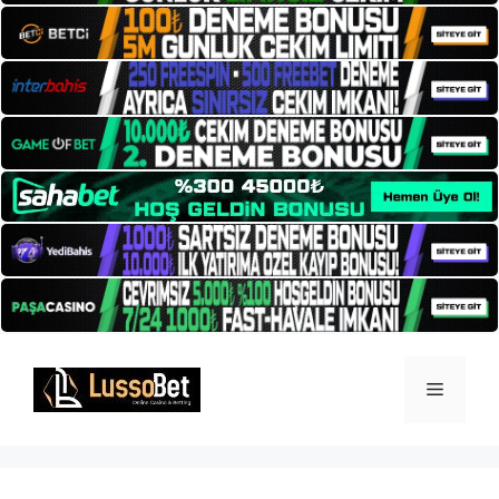
İçeriğe
atla
Menü