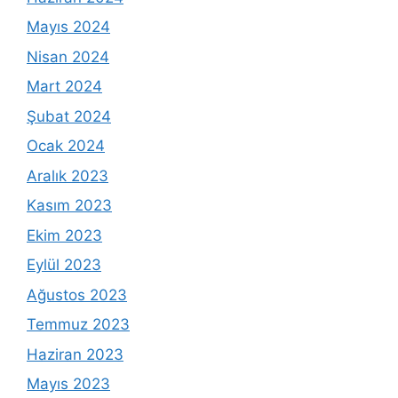
Mayıs 2024
Nisan 2024
Mart 2024
Şubat 2024
Ocak 2024
Aralık 2023
Kasım 2023
Ekim 2023
Eylül 2023
Ağustos 2023
Temmuz 2023
Haziran 2023
Mayıs 2023