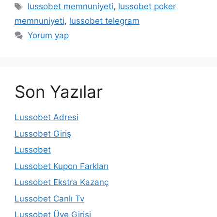
Etiketler
lussobet memnuniyeti
,
lussobet poker
memnuniyeti
,
lussobet telegram
Yorum yap
Son Yazılar
Lussobet Adresi
Lussobet Giriş
Lussobet
Lussobet Kupon Farkları
Lussobet Ekstra Kazanç
Lussobet Canlı Tv
Lussobet Üye Girişi