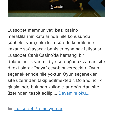
Lussobet memnuniyeti bazı casino
meraklılarının kafalarında hile konusunda
şüpheler var çünkü kısa sürede kendilerine
kazanç sağlayacak bahisler oynamak istiyorlar.
Lussobet Canlı Casino’da herhangi bir
dolandırıcılık var mı diye sorduğunuz zaman site
direkt olarak “hayır” cevabını verecektir. Oyun
seçeneklerinde hile yoktur. Oyun seçenekleri
site üzerinden takip edilmektedir. Dolandırıcılık
girişiminde bulunan kullanıcılar doğrudan site
üzerinden tespit edilip …
Devamını oku…
Kategoriler
Lussobet Promosyonlar