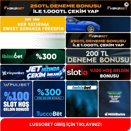
×
LUSSOBET GİRİŞ İÇİN TIKLAYINIZ!