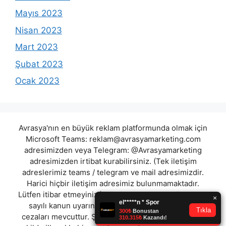
Mayıs 2023
Nisan 2023
Mart 2023
Şubat 2023
Ocak 2023
Avrasya'nın en büyük reklam platformunda olmak için
Microsoft Teams:
reklam@avrasyamarketing.com
adresimizden veya Telegram: @Avrasyamarketing
adresimizden irtibat kurabilirsiniz. (Tek iletişim
adreslerimiz teams / telegram ve mail adresimizdir.
Harici hiçbir iletişim adresimiz bulunmamaktadır.
Lütfen itibar etmeyiniz.) Türkiye yasalarına göre 7258
sayılı kanun uyarınca yasa dışı bahis oynamanın
cezaları mevcuttur. Şu an bulunduğunuz site hiç bir