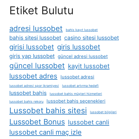
Etiket Bulutu
adresi lussobet
bahis kayıt lussobet
bahis sitesi lussobet
casino sitesi lussobet
girisi lussobet
giris lussobet
giris yap lussobet
güncel adresi lussobet
güncel lussobet
kayit lussobet
lussobet adres
lussobet adresi
lussobet adresi spor ikramiyesi
lussobet artırma hedefi
lussobet bahis
lussobet bahis müşteri hizmetleri
lussobet bahis seçenekleri
lussobet bahis rekoru
Lussobet bahis sitesi
lussobet bilgileri
Lussobet Bonus
lussobet canli
lussobet canli maç izle