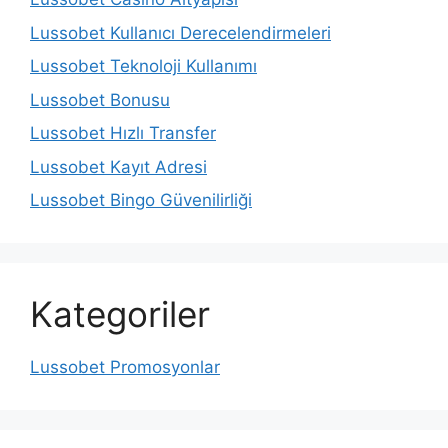
Lussobet Kullanıcı Derecelendirmeleri
Lussobet Teknoloji Kullanımı
Lussobet Bonusu
Lussobet Hızlı Transfer
Lussobet Kayıt Adresi
Lussobet Bingo Güvenilirliği
Kategoriler
Lussobet Promosyonlar