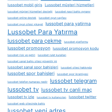
lussobet mobil giriş
Lussobet müşteri hizmetleri
lussobet müşteri hizmetleri desteği
lussobet nasıl bahis oynanır
lussobet online destek
lussobet oyun sayfası
lussobet para yatirma
lussobet oyun sitesi şikayet
Lussobet Para Yatırma
lussobet para çekme
lussobet platformu
lussobet promosyon
lussobet promosyon kodu
lussobet risk ve getiri
lussobet rulet kuralları
lussobet sanal bahis sitesi güvenilir mi
lussobet sanal spor bahisleri
lussobet sitesi hakkında
lussobet spor bahisleri
lussobet spor i̇kramiyesi
lussobet telegram
lussobet telefon numarası nedir
lussobet tv
lussobet tv canli maç
lussobet tv izle
lussobet twitter
lussobet tv kullanıcıları
lussobet web sitesinde bahis
lussobet yeni adres