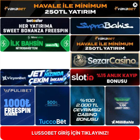
×
LUSSOBET GİRİŞ İÇİN TIKLAYINIZ!