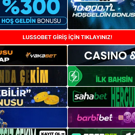
LUSSOBET GİRİŞ İÇİN TIKLAYINIZ!