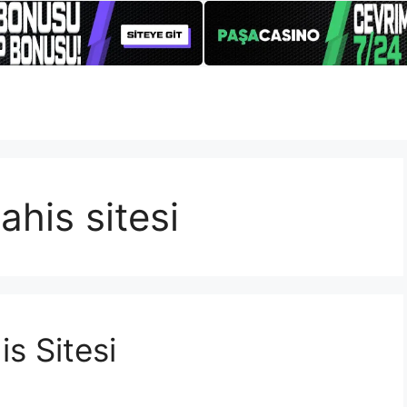
ahis sitesi
s Sitesi