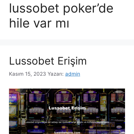
lussobet poker’de
hile var mı
Lussobet Erişim
Kasım 15, 2023
Yazarı:
admin