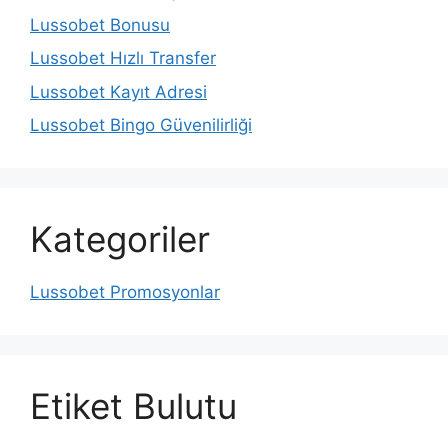
Lussobet Bonusu
Lussobet Hızlı Transfer
Lussobet Kayıt Adresi
Lussobet Bingo Güvenilirliği
Kategoriler
Lussobet Promosyonlar
Etiket Bulutu