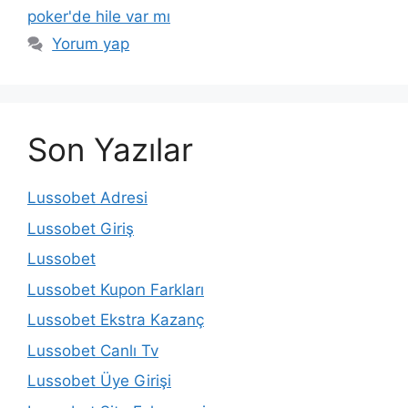
poker'de hile var mı
Yorum yap
Son Yazılar
Lussobet Adresi
Lussobet Giriş
Lussobet
Lussobet Kupon Farkları
Lussobet Ekstra Kazanç
Lussobet Canlı Tv
Lussobet Üye Girişi