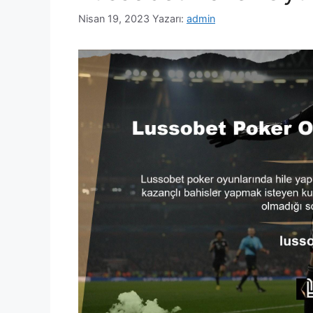
Nisan 19, 2023
Yazarı:
admin