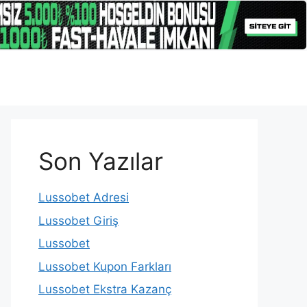
Son Yazılar
Lussobet Adresi
Lussobet Giriş
Lussobet
Lussobet Kupon Farkları
Lussobet Ekstra Kazanç