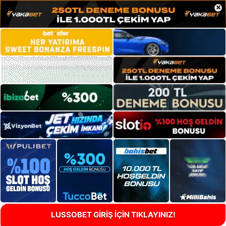
×
LUSSOBET GİRİŞ İÇİN TIKLAYINIZ!