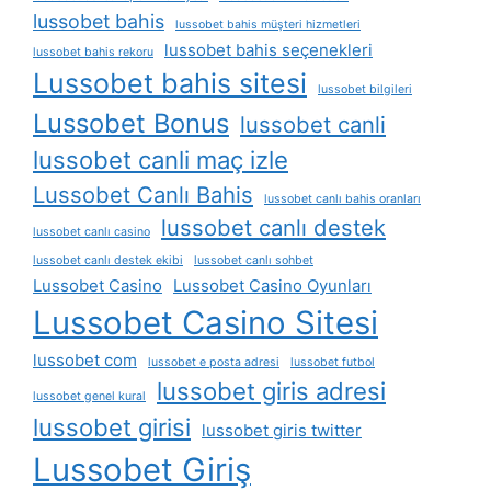
lussobet bahis
lussobet bahis müşteri hizmetleri
lussobet bahis seçenekleri
lussobet bahis rekoru
Lussobet bahis sitesi
lussobet bilgileri
Lussobet Bonus
lussobet canli
lussobet canli maç izle
Lussobet Canlı Bahis
lussobet canlı bahis oranları
lussobet canlı destek
lussobet canlı casino
lussobet canlı destek ekibi
lussobet canlı sohbet
Lussobet Casino
Lussobet Casino Oyunları
Lussobet Casino Sitesi
lussobet com
lussobet e posta adresi
lussobet futbol
lussobet giris adresi
lussobet genel kural
lussobet girisi
lussobet giris twitter
Lussobet Giriş