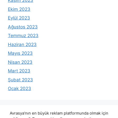
Kasım 2023
Ekim 2023
Eylül 2023
Ağustos 2023
Temmuz 2023
Haziran 2023
Mayıs 2023
Nisan 2023
Mart 2023
Şubat 2023
Ocak 2023
Avrasya'nın en büyük reklam platformunda olmak için