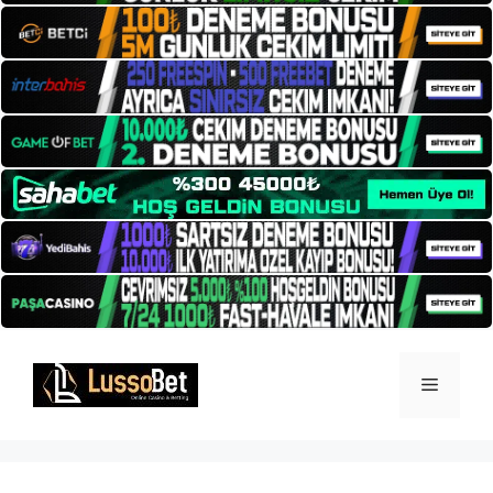
İçeriğe
atla
Menü