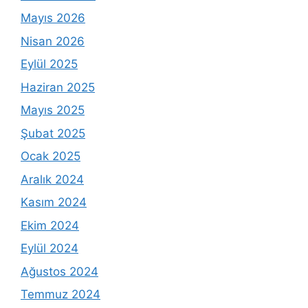
Mayıs 2026
Nisan 2026
Eylül 2025
Haziran 2025
Mayıs 2025
Şubat 2025
Ocak 2025
Aralık 2024
Kasım 2024
Ekim 2024
Eylül 2024
Ağustos 2024
Temmuz 2024