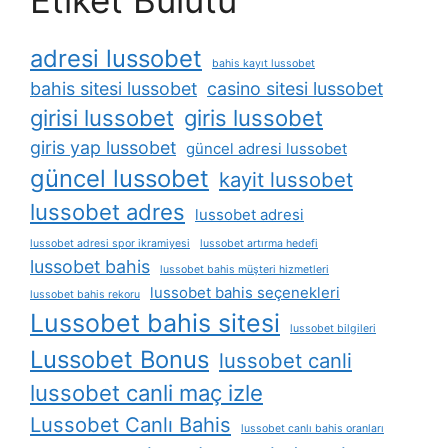
Etiket Bulutu
adresi lussobet
bahis kayıt lussobet
bahis sitesi lussobet
casino sitesi lussobet
girisi lussobet
giris lussobet
giris yap lussobet
güncel adresi lussobet
güncel lussobet
kayit lussobet
lussobet adres
lussobet adresi
lussobet adresi spor ikramiyesi
lussobet artırma hedefi
lussobet bahis
lussobet bahis müşteri hizmetleri
lussobet bahis seçenekleri
lussobet bahis rekoru
Lussobet bahis sitesi
lussobet bilgileri
Lussobet Bonus
lussobet canli
lussobet canli maç izle
Lussobet Canlı Bahis
lussobet canlı bahis oranları