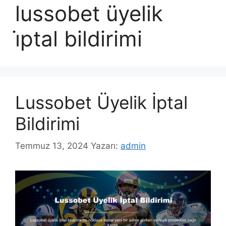
lussobet üyelik
i̇ptal bildirimi
Lussobet Üyelik İptal
Bildirimi
Temmuz 13, 2024
Yazarı:
admin