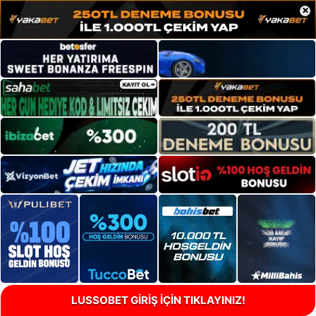
×
LUSSOBET GİRİŞ İÇİN TIKLAYINIZ!