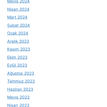
Mayıs 2024
Nisan 2024
Mart 2024
Şubat 2024
Ocak 2024
Aralık 2023
Kasım 2023
Ekim 2023
Eylül 2023
Ağustos 2023
Temmuz 2023
Haziran 2023
Mayıs 2023
Nisan 2023