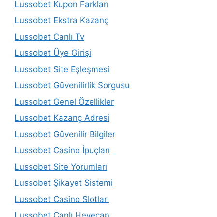
Lussobet Kupon Farkları
Lussobet Ekstra Kazanç
Lussobet Canlı Tv
Lussobet Üye Girişi
Lussobet Site Eşleşmesi
Lussobet Güvenilirlik Sorgusu
Lussobet Genel Özellikler
Lussobet Kazanç Adresi
Lussobet Güvenilir Bilgiler
Lussobet Casino İpuçları
Lussobet Site Yorumları
Lussobet Şikayet Sistemi
Lussobet Casino Slotları
Lussobet Canlı Heyecan