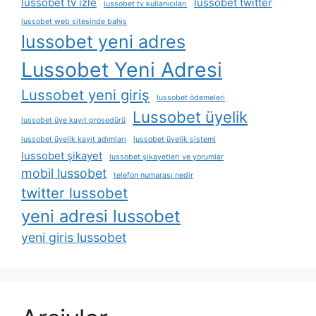
lussobet tv izle
lussobet twitter
lussobet tv kullanıcıları
lussobet web sitesinde bahis
lussobet yeni adres
Lussobet Yeni Adresi
Lussobet yeni giriş
lussobet ödemeleri
Lussobet üyelik
lussobet üye kayıt prosedürü
lussobet üyelik kayıt adımları
lussobet üyelik sistemi
lussobet şikayet
lussobet şikayetleri ve yorumlar
mobil lussobet
telefon numarası nedir
twitter lussobet
yeni adresi lussobet
yeni giris lussobet