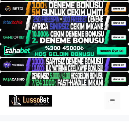
İçeriğe
atla
Menü