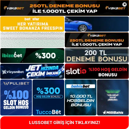
×
LUSSOBET GİRİŞ İÇİN TIKLAYINIZ!