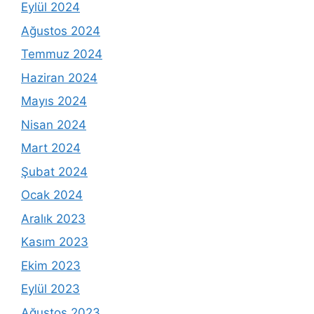
Eylül 2024
Ağustos 2024
Temmuz 2024
Haziran 2024
Mayıs 2024
Nisan 2024
Mart 2024
Şubat 2024
Ocak 2024
Aralık 2023
Kasım 2023
Ekim 2023
Eylül 2023
Ağustos 2023