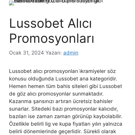
Lussobet Alıcı
Promosyonları
Ocak 31, 2024
Yazarı:
admin
Lussobet alıcı promosyonları i̇kramiyeler söz
konusu olduğunda Lussobet ana kategoridir.
Hemen hemen tüm bahis siteleri gibi Lussobet
de göz alıcı promosyonlar sunmaktadır.
Kazanma şansınızı artıran ücretsiz bahisler
sunarlar. Sitedeki bazı promosyonlar kalıcıdır,
bazıları ise zaman zaman görünüp kaybolabilir.
Özellikle belirli lig ve kupa fiyatları yılın yalnızca
belirli dönemlerinde geçerlidir. Sürekli olarak