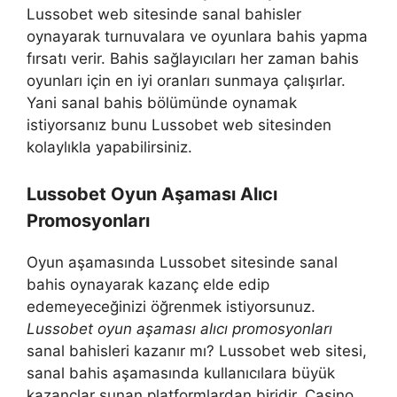
Lussobet web sitesinde sanal bahisler
oynayarak turnuvalara ve oyunlara bahis yapma
fırsatı verir. Bahis sağlayıcıları her zaman bahis
oyunları için en iyi oranları sunmaya çalışırlar.
Yani sanal bahis bölümünde oynamak
istiyorsanız bunu Lussobet web sitesinden
kolaylıkla yapabilirsiniz.
Lussobet Oyun Aşaması Alıcı
Promosyonları
Oyun aşamasında Lussobet sitesinde sanal
bahis oynayarak kazanç elde edip
edemeyeceğinizi öğrenmek istiyorsunuz.
Lussobet oyun aşaması alıcı promosyonları
sanal bahisleri kazanır mı? Lussobet web sitesi,
sanal bahis aşamasında kullanıcılara büyük
kazançlar sunan platformlardan biridir. Casino