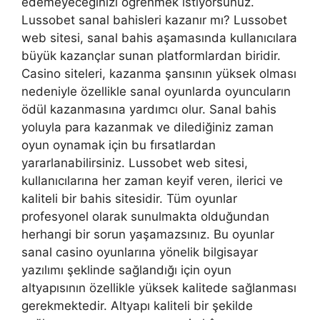
edemeyeceğinizi öğrenmek istiyorsunuz.
Lussobet sanal bahisleri kazanır mı? Lussobet
web sitesi, sanal bahis aşamasında kullanıcılara
büyük kazançlar sunan platformlardan biridir.
Casino siteleri, kazanma şansının yüksek olması
nedeniyle özellikle sanal oyunlarda oyuncuların
ödül kazanmasına yardımcı olur. Sanal bahis
yoluyla para kazanmak ve dilediğiniz zaman
oyun oynamak için bu fırsatlardan
yararlanabilirsiniz. Lussobet web sitesi,
kullanıcılarına her zaman keyif veren, ilerici ve
kaliteli bir bahis sitesidir. Tüm oyunlar
profesyonel olarak sunulmakta olduğundan
herhangi bir sorun yaşamazsınız. Bu oyunlar
sanal casino oyunlarına yönelik bilgisayar
yazılımı şeklinde sağlandığı için oyun
altyapısının özellikle yüksek kalitede sağlanması
gerekmektedir. Altyapı kaliteli bir şekilde