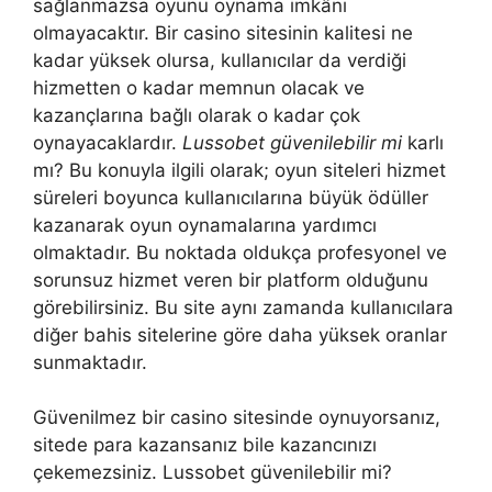
sağlanmazsa oyunu oynama imkânı
olmayacaktır. Bir casino sitesinin kalitesi ne
kadar yüksek olursa, kullanıcılar da verdiği
hizmetten o kadar memnun olacak ve
kazançlarına bağlı olarak o kadar çok
oynayacaklardır.
Lussobet güvenilebilir mi
karlı
mı? Bu konuyla ilgili olarak; oyun siteleri hizmet
süreleri boyunca kullanıcılarına büyük ödüller
kazanarak oyun oynamalarına yardımcı
olmaktadır. Bu noktada oldukça profesyonel ve
sorunsuz hizmet veren bir platform olduğunu
görebilirsiniz. Bu site aynı zamanda kullanıcılara
diğer bahis sitelerine göre daha yüksek oranlar
sunmaktadır.
Güvenilmez bir casino sitesinde oynuyorsanız,
sitede para kazansanız bile kazancınızı
çekemezsiniz. Lussobet güvenilebilir mi?