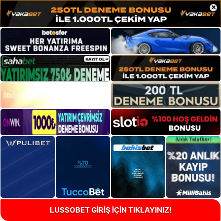
×
LUSSOBET GİRİŞ İÇİN TIKLAYINIZ!