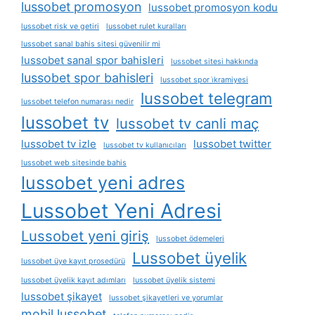
lussobet promosyon
lussobet promosyon kodu
lussobet risk ve getiri
lussobet rulet kuralları
lussobet sanal bahis sitesi güvenilir mi
lussobet sanal spor bahisleri
lussobet sitesi hakkında
lussobet spor bahisleri
lussobet spor i̇kramiyesi
lussobet telegram
lussobet telefon numarası nedir
lussobet tv
lussobet tv canli maç
lussobet tv izle
lussobet twitter
lussobet tv kullanıcıları
lussobet web sitesinde bahis
lussobet yeni adres
Lussobet Yeni Adresi
Lussobet yeni giriş
lussobet ödemeleri
Lussobet üyelik
lussobet üye kayıt prosedürü
lussobet üyelik kayıt adımları
lussobet üyelik sistemi
lussobet şikayet
lussobet şikayetleri ve yorumlar
mobil lussobet