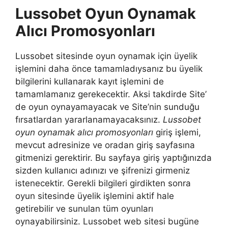
Lussobet Oyun Oynamak
Alıcı Promosyonları
Lussobet sitesinde oyun oynamak için üyelik
işlemini daha önce tamamladıysanız bu üyelik
bilgilerini kullanarak kayıt işlemini de
tamamlamanız gerekecektir. Aksi takdirde Site’
de oyun oynayamayacak ve Site’nin sunduğu
fırsatlardan yararlanamayacaksınız.
Lussobet
oyun oynamak alıcı promosyonları
giriş işlemi,
mevcut adresinize ve oradan giriş sayfasına
gitmenizi gerektirir. Bu sayfaya giriş yaptığınızda
sizden kullanıcı adınızı ve şifrenizi girmeniz
istenecektir. Gerekli bilgileri girdikten sonra
oyun sitesinde üyelik işlemini aktif hale
getirebilir ve sunulan tüm oyunları
oynayabilirsiniz. Lussobet web sitesi bugüne