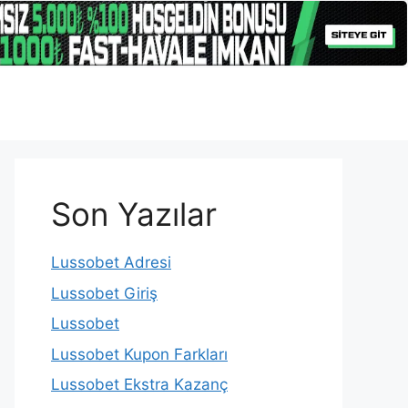
Son Yazılar
Lussobet Adresi
Lussobet Giriş
Lussobet
Lussobet Kupon Farkları
Lussobet Ekstra Kazanç