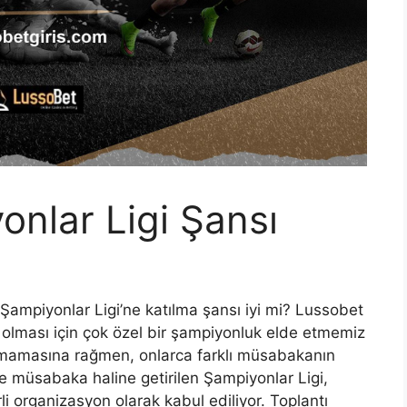
nlar Ligi Şansı
Şampiyonlar Ligi’ne katılma şansı iyi mi? Lussobet
 olması için çok özel bir şampiyonluk elde etmemiz
lmamasına rağmen, onlarca farklı müsabakanın
 müsabaka haline getirilen Şampiyonlar Ligi,
li organizasyon olarak kabul ediliyor. Toplantı