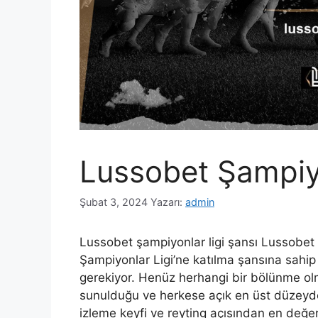
Lussobet Şampiyo
Şubat 3, 2024
Yazarı:
admin
Lussobet şampiyonlar ligi şansı Lussobet 
Şampiyonlar Ligi’ne katılma şansına sahip
gerekiyor. Henüz herhangi bir bölünme o
sunulduğu ve herkese açık en üst düzeyde
izleme keyfi ve reyting açısından en değer