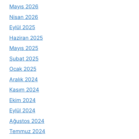
Mayıs 2026
Nisan 2026
Eylül 2025
Haziran 2025
Mayıs 2025
Şubat 2025
Ocak 2025
Aralık 2024
Kasım 2024
Ekim 2024
Eylül 2024
Ağustos 2024
Temmuz 2024