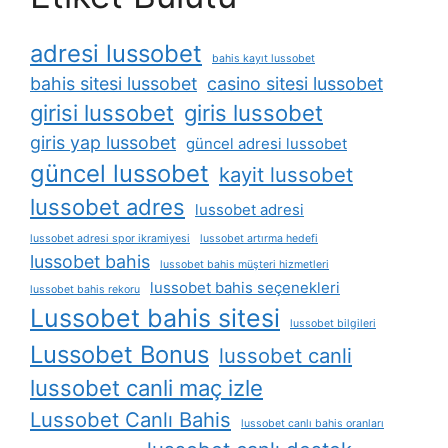
adresi lussobet
bahis kayıt lussobet
bahis sitesi lussobet
casino sitesi lussobet
girisi lussobet
giris lussobet
giris yap lussobet
güncel adresi lussobet
güncel lussobet
kayit lussobet
lussobet adres
lussobet adresi
lussobet adresi spor ikramiyesi
lussobet artırma hedefi
lussobet bahis
lussobet bahis müşteri hizmetleri
lussobet bahis seçenekleri
lussobet bahis rekoru
Lussobet bahis sitesi
lussobet bilgileri
Lussobet Bonus
lussobet canli
lussobet canli maç izle
Lussobet Canlı Bahis
lussobet canlı bahis oranları