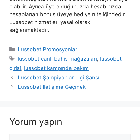
olabilir. Ayrıca üye olduğunuzda hesabınızda
hesaplanan bonus üyeye hediye niteliğindedir.
Lussobet hizmetleri yasal olarak
sağlanmaktadır.
Kategoriler
Lussobet Promosyonlar
Etiketler
lussobet canlı bahis mağazaları
,
lussobet
girisi
,
lussobet kampında bakım
Lussobet Şampiyonlar Ligi Şansı
Lussobet İletişime Geçmek
Yorum yapın
Yorum