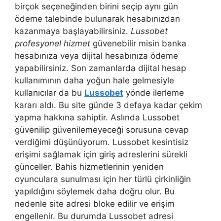
birçok seçeneğinden birini seçip aynı gün
ödeme talebinde bulunarak hesabınızdan
kazanmaya başlayabilirsiniz.
Lussobet
profesyonel hizmet
güvenebilir misin banka
hesabınıza veya dijital hesabınıza ödeme
yapabilirsiniz. Son zamanlarda dijital hesap
kullanımının daha yoğun hale gelmesiyle
kullanıcılar da bu
Lussobet
yönde ilerleme
kararı aldı. Bu site günde 3 defaya kadar çekim
yapma hakkına sahiptir. Aslında Lussobet
güvenilip güvenilemeyeceği sorusuna cevap
verdiğimi düşünüyorum. Lussobet kesintisiz
erişimi sağlamak için giriş adreslerini sürekli
günceller. Bahis hizmetlerinin yeniden
oyunculara sunulması için her türlü çirkinliğin
yapıldığını söylemek daha doğru olur. Bu
nedenle site adresi bloke edilir ve erişim
engellenir. Bu durumda Lussobet adresi