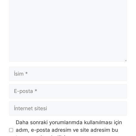
İsim
E-
posta
İnternet
sitesi
Daha sonraki yorumlarımda kullanılması için
adım, e-posta adresim ve site adresim bu