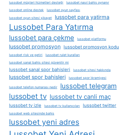
lussobet müşteri hizmetleri desteği
lussobet nasıl bahis oynanır
lussobet online destek
lussobet oyun sayfası
lussobet para yatirma
lussobet oyun sitesi şikayet
Lussobet Para Yatırma
lussobet para çekme
lussobet platformu
lussobet promosyon
lussobet promosyon kodu
lussobet risk ve getiri
lussobet rulet kuralları
lussobet sanal bahis sitesi güvenilir mi
lussobet sanal spor bahisleri
lussobet sitesi hakkında
lussobet spor bahisleri
lussobet spor i̇kramiyesi
lussobet telegram
lussobet telefon numarası nedir
lussobet tv
lussobet tv canli maç
lussobet tv izle
lussobet twitter
lussobet tv kullanıcıları
lussobet web sitesinde bahis
lussobet yeni adres
Lussobet Yeni Adresi