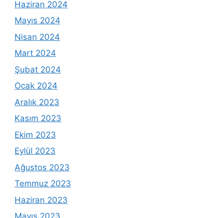
Haziran 2024
Mayıs 2024
Nisan 2024
Mart 2024
Şubat 2024
Ocak 2024
Aralık 2023
Kasım 2023
Ekim 2023
Eylül 2023
Ağustos 2023
Temmuz 2023
Haziran 2023
Mayıs 2023