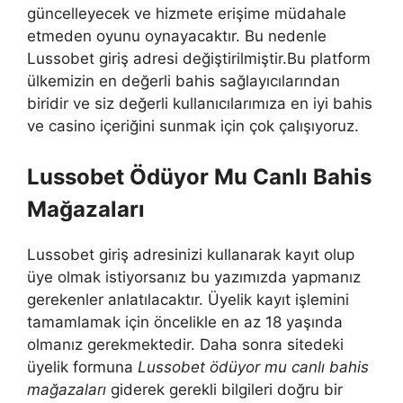
güncelleyecek ve hizmete erişime müdahale
etmeden oyunu oynayacaktır. Bu nedenle
Lussobet giriş adresi değiştirilmiştir.Bu platform
ülkemizin en değerli bahis sağlayıcılarından
biridir ve siz değerli kullanıcılarımıza en iyi bahis
ve casino içeriğini sunmak için çok çalışıyoruz.
Lussobet Ödüyor Mu Canlı Bahis
Mağazaları
Lussobet giriş adresinizi kullanarak kayıt olup
üye olmak istiyorsanız bu yazımızda yapmanız
gerekenler anlatılacaktır. Üyelik kayıt işlemini
tamamlamak için öncelikle en az 18 yaşında
olmanız gerekmektedir. Daha sonra sitedeki
üyelik formuna
Lussobet ödüyor mu canlı bahis
mağazaları
giderek gerekli bilgileri doğru bir