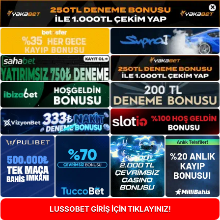
×
LUSSOBET GİRİŞ İÇİN TIKLAYINIZ!