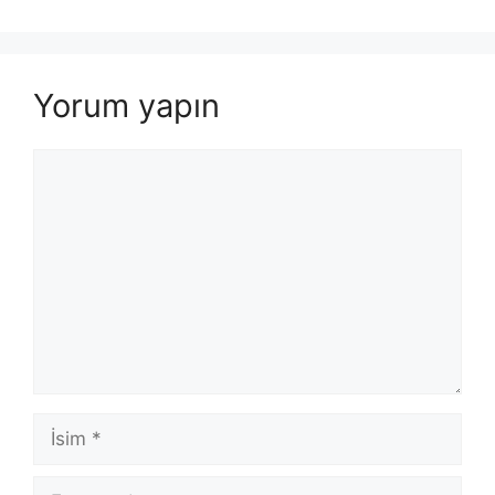
Yorum yapın
Yorum
İsim
E-