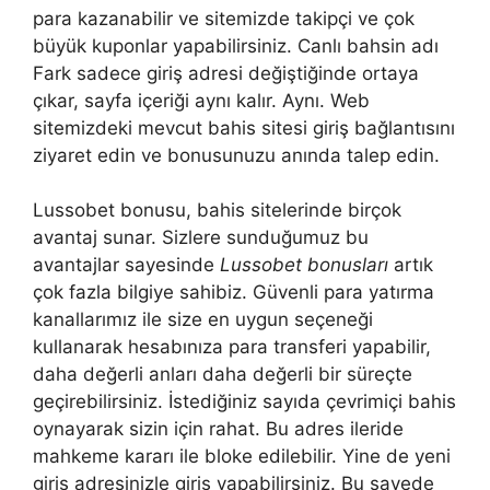
para kazanabilir ve sitemizde takipçi ve çok
büyük kuponlar yapabilirsiniz. Canlı bahsin adı
Fark sadece giriş adresi değiştiğinde ortaya
çıkar, sayfa içeriği aynı kalır. Aynı. Web
sitemizdeki mevcut bahis sitesi giriş bağlantısını
ziyaret edin ve bonusunuzu anında talep edin.
Lussobet bonusu, bahis sitelerinde birçok
avantaj sunar. Sizlere sunduğumuz bu
avantajlar sayesinde
Lussobet bonusları
artık
çok fazla bilgiye sahibiz. Güvenli para yatırma
kanallarımız ile size en uygun seçeneği
kullanarak hesabınıza para transferi yapabilir,
daha değerli anları daha değerli bir süreçte
geçirebilirsiniz. İstediğiniz sayıda çevrimiçi bahis
oynayarak sizin için rahat. Bu adres ileride
mahkeme kararı ile bloke edilebilir. Yine de yeni
giriş adresinizle giriş yapabilirsiniz. Bu sayede