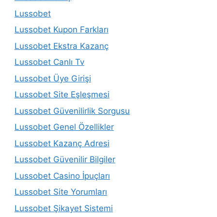
Lussobet
Lussobet Kupon Farkları
Lussobet Ekstra Kazanç
Lussobet Canlı Tv
Lussobet Üye Girişi
Lussobet Site Eşleşmesi
Lussobet Güvenilirlik Sorgusu
Lussobet Genel Özellikler
Lussobet Kazanç Adresi
Lussobet Güvenilir Bilgiler
Lussobet Casino İpuçları
Lussobet Site Yorumları
Lussobet Şikayet Sistemi