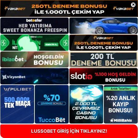
×
LUSSOBET GİRİŞ İÇİN TIKLAYINIZ!