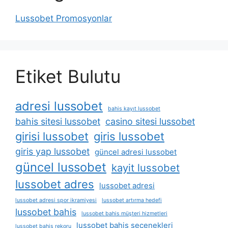
Lussobet Promosyonlar
Etiket Bulutu
adresi lussobet
bahis kayıt lussobet
bahis sitesi lussobet
casino sitesi lussobet
girisi lussobet
giris lussobet
giris yap lussobet
güncel adresi lussobet
güncel lussobet
kayit lussobet
lussobet adres
lussobet adresi
lussobet adresi spor ikramiyesi
lussobet artırma hedefi
lussobet bahis
lussobet bahis müşteri hizmetleri
lussobet bahis seçenekleri
lussobet bahis rekoru