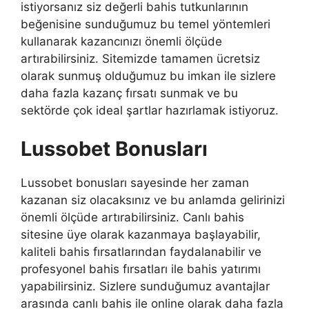
istiyorsanız siz değerli bahis tutkunlarının
beğenisine sunduğumuz bu temel yöntemleri
kullanarak kazancınızı önemli ölçüde
artırabilirsiniz. Sitemizde tamamen ücretsiz
olarak sunmuş olduğumuz bu imkan ile sizlere
daha fazla kazanç fırsatı sunmak ve bu
sektörde çok ideal şartlar hazırlamak istiyoruz.
Lussobet Bonusları
Lussobet bonusları sayesinde her zaman
kazanan siz olacaksınız ve bu anlamda gelirinizi
önemli ölçüde artırabilirsiniz. Canlı bahis
sitesine üye olarak kazanmaya başlayabilir,
kaliteli bahis fırsatlarından faydalanabilir ve
profesyonel bahis fırsatları ile bahis yatırımı
yapabilirsiniz. Sizlere sunduğumuz avantajlar
arasında canlı bahis ile online olarak daha fazla