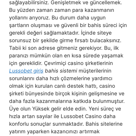
sağlayabilirsiniz. Genişletmek ve güncellemek.
Bu yüzden zaman zaman para kazanmanın
yollarını arıyoruz. Bu durum daha uygun
şartların oluşması ve güvenli bir bahis süreci için
gerekli değeri sağlamaktadır. İçinde siteye
sorunsuz bir şekilde girme fırsatı bulacaksınız.
Tabii ki son adrese gitmeniz gerekiyor. Bu, ilk
paranızı mümkün olan en kısa sürede yaşamak
için gereklidir. Çevrimiçi casino şirketlerinin
Lussobet giriş
bahis sistemi
müşterilerinin
sorunlarını daha hızlı çözmelerine yardımcı
olmak için kurulan canlı destek hattı, casino
şirketi bünyesinde birçok kişinin gelişmesine ve
daha fazla kazanmalarına katkıda bulunmuştur.
Üye olun Yüksek gelir elde edin. Yeni süreç ve
hızla artan sayılar ile Lussobet Casino daha
konforlu sonuçlar sunmaktadır. Bahis sitelerine
yatırım yaparken kazancınızı artırmak