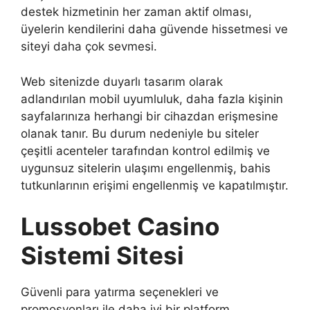
destek hizmetinin her zaman aktif olması,
üyelerin kendilerini daha güvende hissetmesi ve
siteyi daha çok sevmesi.
Web sitenizde duyarlı tasarım olarak
adlandırılan mobil uyumluluk, daha fazla kişinin
sayfalarınıza herhangi bir cihazdan erişmesine
olanak tanır. Bu durum nedeniyle bu siteler
çeşitli acenteler tarafından kontrol edilmiş ve
uygunsuz sitelerin ulaşımı engellenmiş, bahis
tutkunlarının erişimi engellenmiş ve kapatılmıştır.
Lussobet Casino
Sistemi Sitesi
Güvenli para yatırma seçenekleri ve
promosyonları ile daha iyi bir platform