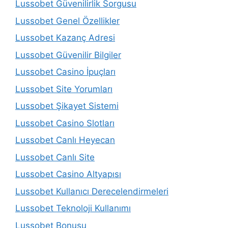
Lussobet Güvenilirlik Sorgusu
Lussobet Genel Özellikler
Lussobet Kazanç Adresi
Lussobet Güvenilir Bilgiler
Lussobet Casino İpuçları
Lussobet Site Yorumları
Lussobet Şikayet Sistemi
Lussobet Casino Slotları
Lussobet Canlı Heyecan
Lussobet Canlı Site
Lussobet Casino Altyapısı
Lussobet Kullanıcı Derecelendirmeleri
Lussobet Teknoloji Kullanımı
Lussobet Bonusu