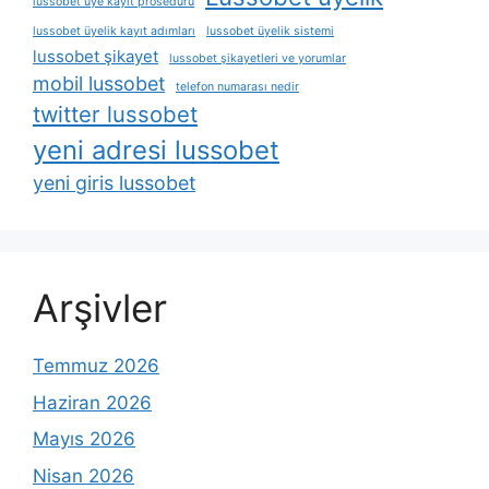
lussobet üye kayıt prosedürü
lussobet üyelik kayıt adımları
lussobet üyelik sistemi
lussobet şikayet
lussobet şikayetleri ve yorumlar
mobil lussobet
telefon numarası nedir
twitter lussobet
yeni adresi lussobet
yeni giris lussobet
Arşivler
Temmuz 2026
Haziran 2026
Mayıs 2026
Nisan 2026