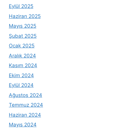
Eylül 2025
Haziran 2025
Mayıs 2025
Şubat 2025
Ocak 2025
Aralık 2024
Kasım 2024
Ekim 2024
Eylül 2024
Ağustos 2024
Temmuz 2024
Haziran 2024
Mayıs 2024