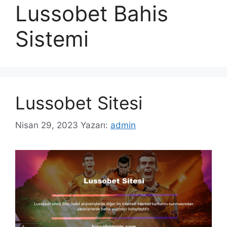
Lussobet Bahis
Sistemi
Lussobet Sitesi
Nisan 29, 2023
Yazarı:
admin