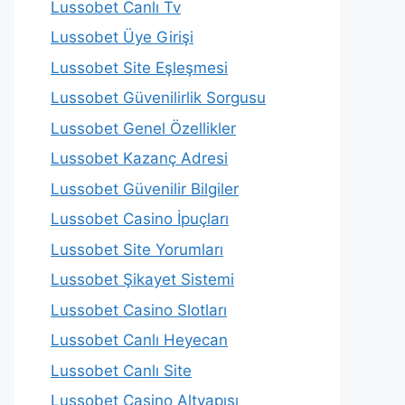
Lussobet Canlı Tv
Lussobet Üye Girişi
Lussobet Site Eşleşmesi
Lussobet Güvenilirlik Sorgusu
Lussobet Genel Özellikler
Lussobet Kazanç Adresi
Lussobet Güvenilir Bilgiler
Lussobet Casino İpuçları
Lussobet Site Yorumları
Lussobet Şikayet Sistemi
Lussobet Casino Slotları
Lussobet Canlı Heyecan
Lussobet Canlı Site
Lussobet Casino Altyapısı