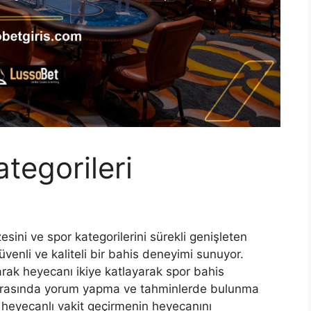
tegorileri
sini ve spor kategorilerini sürekli genişleten
üvenli ve kaliteli bir bahis deneyimi sunuyor.
larak heyecanı ikiye katlayarak spor bahis
ar sırasında yorum yapma ve tahminlerde bulunma
e heyecanlı vakit geçirmenin heyecanını