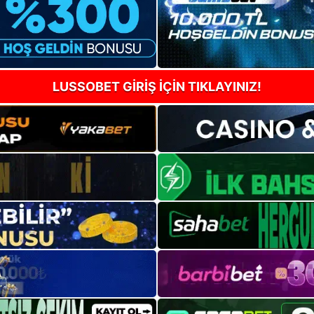
LUSSOBET GİRİŞ İÇİN TIKLAYINIZ!