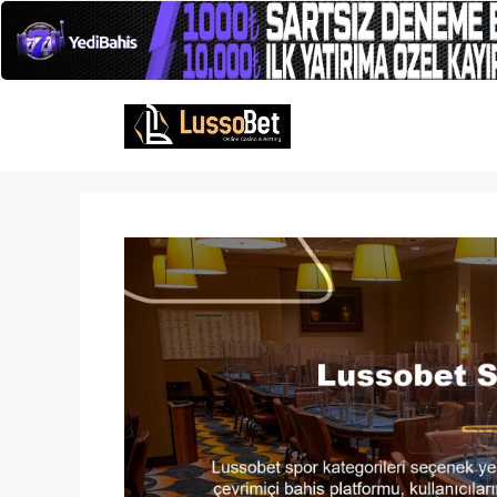
İçeriğe
atla