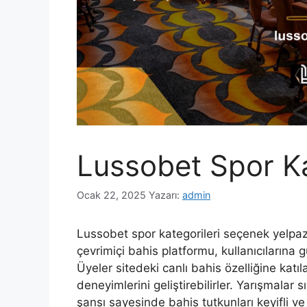
Lussobet Spor Ka
Ocak 22, 2025
Yazarı:
admin
Lussobet spor kategorileri seçenek yelpaze
çevrimiçi bahis platformu, kullanıcılarına g
Üyeler sitedeki canlı bahis özelliğine katı
deneyimlerini geliştirebilirler. Yarışmal
şansı sayesinde bahis tutkunları keyifli v