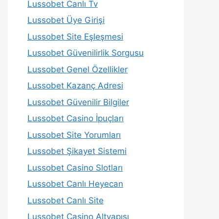
Lussobet Canlı Tv
Lussobet Üye Girişi
Lussobet Site Eşleşmesi
Lussobet Güvenilirlik Sorgusu
Lussobet Genel Özellikler
Lussobet Kazanç Adresi
Lussobet Güvenilir Bilgiler
Lussobet Casino İpuçları
Lussobet Site Yorumları
Lussobet Şikayet Sistemi
Lussobet Casino Slotları
Lussobet Canlı Heyecan
Lussobet Canlı Site
Lussobet Casino Altyapısı