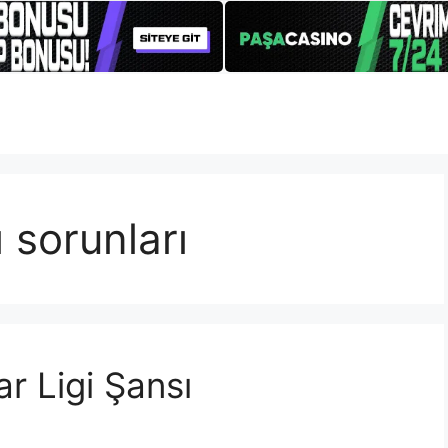
 sorunları
r Ligi Şansı