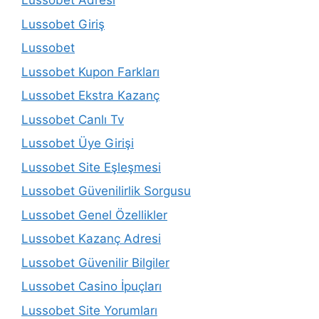
Lussobet Adresi
Lussobet Giriş
Lussobet
Lussobet Kupon Farkları
Lussobet Ekstra Kazanç
Lussobet Canlı Tv
Lussobet Üye Girişi
Lussobet Site Eşleşmesi
Lussobet Güvenilirlik Sorgusu
Lussobet Genel Özellikler
Lussobet Kazanç Adresi
Lussobet Güvenilir Bilgiler
Lussobet Casino İpuçları
Lussobet Site Yorumları