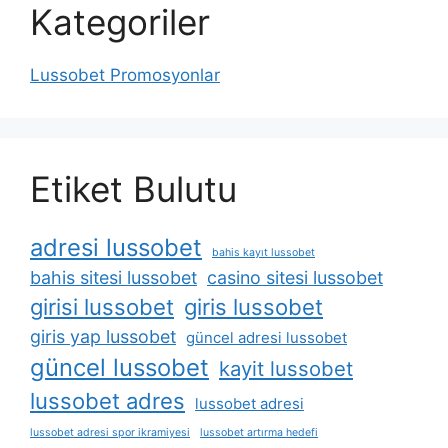
Kategoriler
Lussobet Promosyonlar
Etiket Bulutu
adresi lussobet
bahis kayıt lussobet
bahis sitesi lussobet
casino sitesi lussobet
girisi lussobet
giris lussobet
giris yap lussobet
güncel adresi lussobet
güncel lussobet
kayit lussobet
lussobet adres
lussobet adresi
lussobet adresi spor ikramiyesi
lussobet artırma hedefi