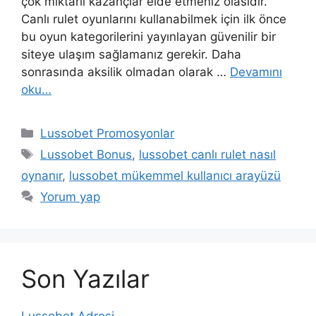
çok miktarlı kazançlar elde etmeniz olasıdır.
Canlı rulet oyunlarını kullanabilmek için ilk önce
bu oyun kategorilerini yayınlayan güvenilir bir
siteye ulaşım sağlamanız gerekir. Daha
sonrasında aksilik olmadan olarak …
Devamını
oku…
Kategoriler
Lussobet Promosyonlar
Etiketler
Lussobet Bonus
,
lussobet canlı rulet nasıl
oynanır
,
lussobet mükemmel kullanıcı arayüzü
Yorum yap
Son Yazılar