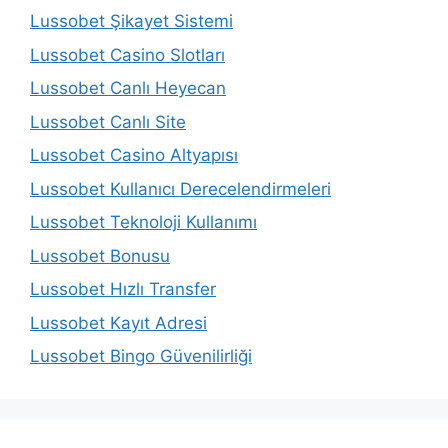
Lussobet Şikayet Sistemi
Lussobet Casino Slotları
Lussobet Canlı Heyecan
Lussobet Canlı Site
Lussobet Casino Altyapısı
Lussobet Kullanıcı Derecelendirmeleri
Lussobet Teknoloji Kullanımı
Lussobet Bonusu
Lussobet Hızlı Transfer
Lussobet Kayıt Adresi
Lussobet Bingo Güvenilirliği