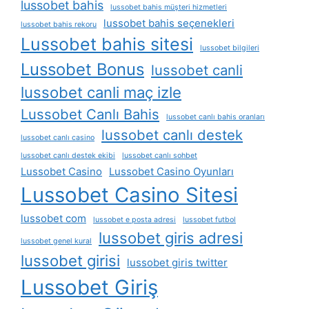
lussobet bahis
lussobet bahis müşteri hizmetleri
lussobet bahis seçenekleri
lussobet bahis rekoru
Lussobet bahis sitesi
lussobet bilgileri
Lussobet Bonus
lussobet canli
lussobet canli maç izle
Lussobet Canlı Bahis
lussobet canlı bahis oranları
lussobet canlı destek
lussobet canlı casino
lussobet canlı destek ekibi
lussobet canlı sohbet
Lussobet Casino
Lussobet Casino Oyunları
Lussobet Casino Sitesi
lussobet com
lussobet e posta adresi
lussobet futbol
lussobet giris adresi
lussobet genel kural
lussobet girisi
lussobet giris twitter
Lussobet Giriş