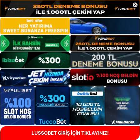
×
LUSSOBET GİRİŞ İÇİN TIKLAYINIZ!