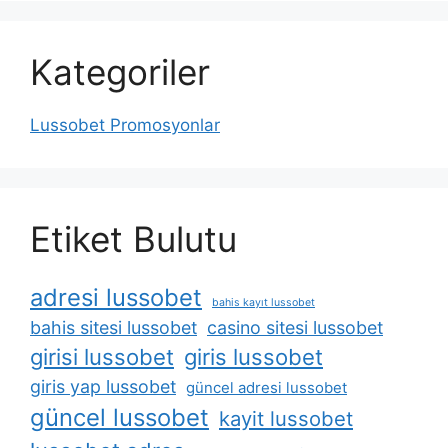
Kategoriler
Lussobet Promosyonlar
Etiket Bulutu
adresi lussobet
bahis kayıt lussobet
bahis sitesi lussobet
casino sitesi lussobet
girisi lussobet
giris lussobet
giris yap lussobet
güncel adresi lussobet
güncel lussobet
kayit lussobet