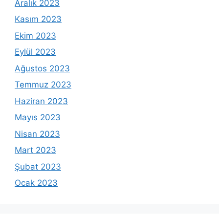
Aralık 2023
Kasım 2023
Ekim 2023
Eylül 2023
Ağustos 2023
Temmuz 2023
Haziran 2023
Mayıs 2023
Nisan 2023
Mart 2023
Şubat 2023
Ocak 2023