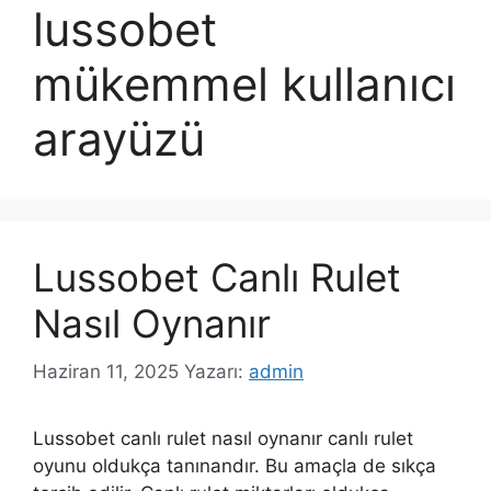
lussobet
mükemmel kullanıcı
arayüzü
Lussobet Canlı Rulet
Nasıl Oynanır
Haziran 11, 2025
Yazarı:
admin
Lussobet canlı rulet nasıl oynanır canlı rulet
oyunu oldukça tanınandır. Bu amaçla de sıkça