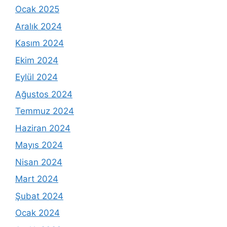
Ocak 2025
Aralık 2024
Kasım 2024
Ekim 2024
Eylül 2024
Ağustos 2024
Temmuz 2024
Haziran 2024
Mayıs 2024
Nisan 2024
Mart 2024
Şubat 2024
Ocak 2024